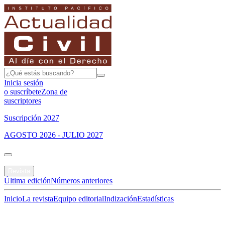
Inicia sesión
o suscríbete
Zona de
suscriptores
Suscripción 2027
AGOSTO 2026 - JULIO 2027
Portada
Revista
Última edición
Números anteriores
Inicio
La revista
Equipo editorial
Indización
Estadísticas
Especial del mes
Jurisprudencias