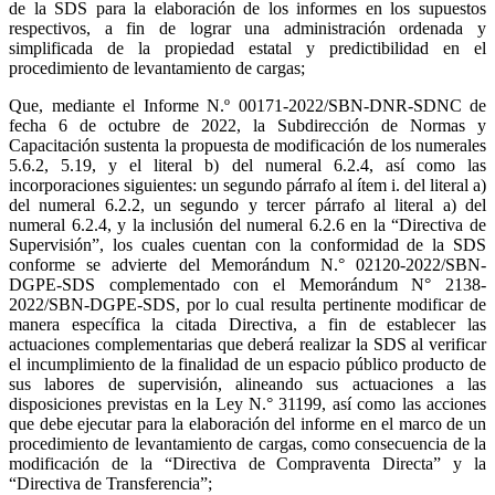
de la SDS para la elaboración de los informes en los supuestos
respectivos, a fin de lograr una administración ordenada y
simplificada de la propiedad estatal y predictibilidad en el
procedimiento de levantamiento de cargas;
Que, mediante el Informe N.º 00171-2022/SBN-DNR-SDNC de
fecha 6 de octubre de 2022, la Subdirección de Normas y
Capacitación sustenta la propuesta de modificación de los numerales
5.6.2, 5.19, y el literal b) del numeral 6.2.4, así como las
incorporaciones siguientes: un segundo párrafo al ítem i. del literal a)
del numeral 6.2.2, un segundo y tercer párrafo al literal a) del
numeral 6.2.4, y la inclusión del numeral 6.2.6 en la “Directiva de
Supervisión”, los cuales cuentan con la conformidad de la SDS
conforme se advierte del Memorándum N.° 02120-2022/SBN-
DGPE-SDS complementado con el Memorándum N° 2138-
2022/SBN-DGPE-SDS, por lo cual resulta pertinente modificar de
manera específica la citada Directiva, a fin de establecer las
actuaciones complementarias que deberá realizar la SDS al verificar
el incumplimiento de la finalidad de un espacio público producto de
sus labores de supervisión, alineando sus actuaciones a las
disposiciones previstas en la Ley N.° 31199, así como las acciones
que debe ejecutar para la elaboración del informe en el marco de un
procedimiento de levantamiento de cargas, como consecuencia de la
modificación de la “Directiva de Compraventa Directa” y la
“Directiva de Transferencia”;