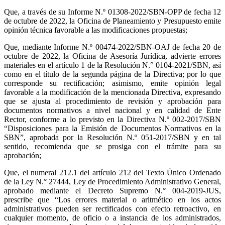
Que, a través de su Informe N.º 01308-2022/SBN-OPP de fecha 12
de octubre de 2022, la Oficina de Planeamiento y Presupuesto emite
opinión técnica favorable a las modificaciones propuestas;
Que, mediante Informe N.º 00474-2022/SBN-OAJ de fecha 20 de
octubre de 2022, la Oficina de Asesoría Jurídica, advierte errores
materiales en el artículo 1 de la Resolución N.° 0104-2021/SBN, así
como en el título de la segunda página de la Directiva; por lo que
corresponde su rectificación; asimismo, emite opinión legal
favorable a la modificación de la mencionada Directiva, expresando
que se ajusta al procedimiento de revisión y aprobación para
documentos normativos a nivel nacional y en calidad de Ente
Rector, conforme a lo previsto en la Directiva N.º 002-2017/SBN
“Disposiciones para la Emisión de Documentos Normativos en la
SBN”, aprobada por la Resolución N.º 051-2017/SBN y en tal
sentido, recomienda que se prosiga con el trámite para su
aprobación;
Que, el numeral 212.1 del artículo 212 del Texto Único Ordenado
de la Ley N.° 27444, Ley de Procedimiento Administrativo General,
aprobado mediante el Decreto Supremo N.° 004-2019-JUS,
prescribe que “Los errores material o aritmético en los actos
administrativos pueden ser rectificados con efecto retroactivo, en
cualquier momento, de oficio o a instancia de los administrados,