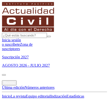
Inicia sesión
o suscríbete
Zona de
suscriptores
Suscripción 2027
AGOSTO 2026 - JULIO 2027
Portada
Revista
Última edición
Números anteriores
Inicio
La revista
Equipo editorial
Indización
Estadísticas
Especial del mes
Jurisprudencias