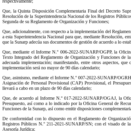
respectivamente;
Que, la Quinta Disposición Complementaria Final del Decreto Sup
Resolución de la Superintendencia Nacional de los Registros Públicos,
Segunda de su Reglamento de Organización y Funciones;
Que, adicionalmente, con respecto a la implementación del Reglamen
a esta Superintendencia Nacional para que, mediante Resolución, emi
que la Sunarp adecúa sus documentos de gestión de acuerdo a lo est
Que, mediante el Informe N.° 006-2022-SUNARP/OGPP, la Oficina Ge
Texto Integrado del Reglamento de Organización y Funciones de la 
adecuada implementación; manifestando, entre otros aspectos, que 
implementación será no mayor de 90 días calendario;
Que, asimismo, mediante el Informe N.° 007-2022-SUNARP/OGRH, la O
Asignación de Personal Provisional (CAP) Provisional, el Presupue
llevará a cabo en un plazo de 90 días calendario;
Que, de acuerdo al Informe N.° 017-2022-SUNARP/OGAJ, la Oficina 
Presupuesto, así como a lo indicado por la Oficina General de Recu
Funciones de la Sunarp, así como emitir disposiciones complementar
De conformidad con lo dispuesto en el Reglamento de Organizació
Registros Públicos N.° 211-2021-SUNARP/SN; con el visado de la 
Asesoría Jurídica;