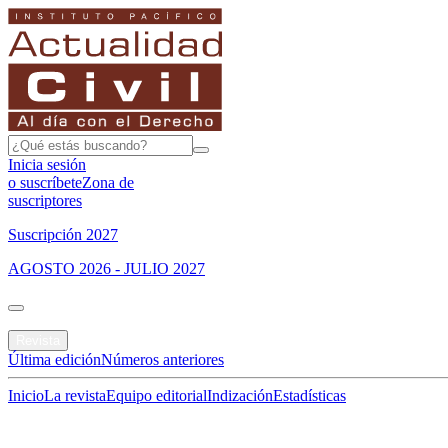
Inicia sesión
o suscríbete
Zona de
suscriptores
Suscripción 2027
AGOSTO 2026 - JULIO 2027
Portada
Revista
Última edición
Números anteriores
Inicio
La revista
Equipo editorial
Indización
Estadísticas
Especial del mes
Jurisprudencias