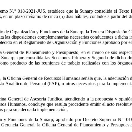
remo N.° 018-2021-JUS, establece que la Sunarp consolida el Texto 
 en un plazo máximo de cinco (5) días hábiles, contados a partir del d
to de Organización y Funciones de la Sunarp, la Tercera Disposición
ta las disposiciones complementarias necesarias conducentes a dicha 
ablecido en el Reglamento de Organización y Funciones aprobado por el
neral de Planeamiento y Presupuesto, en el marco de sus respectiv
Sunarp, que consolida las Secciones Primera y Segunda de dicho doc
como producto de las reuniones de trabajo realizadas con los órganos
ficina General de Recursos Humanos señala que, la adecuación de lo
sto Analítico de Personal (PAP), u otros necesarios para la implemen
General de Asesoría Jurídica, atendiendo a la propuesta y opinión t
rsos Humanos, concluye que resulta procedente emitir el acto resolut
ias para su adecuada implementación;
n y Funciones de la Sunarp, aprobado por Decreto Supremo N.° 018
Gerencia General, la Oficina General de Planeamiento y Presupuesto