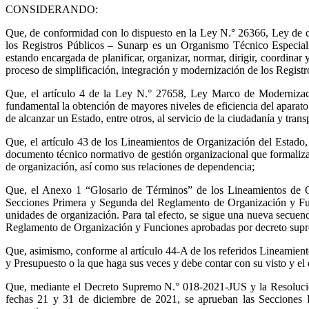
CONSIDERANDO:
Que, de conformidad con lo dispuesto en la Ley N.° 26366, Ley de cr
los Registros Públicos – Sunarp es un Organismo Técnico Especializ
estando encargada de planificar, organizar, normar, dirigir, coordinar
proceso de simplificación, integración y modernización de los Registr
Que, el artículo 4 de la Ley N.° 27658, Ley Marco de Modernizació
fundamental la obtención de mayores niveles de eficiencia del aparato 
de alcanzar un Estado, entre otros, al servicio de la ciudadanía y trans
Que, el artículo 43 de los Lineamientos de Organización del Estad
documento técnico normativo de gestión organizacional que formaliza l
de organización, así como sus relaciones de dependencia;
Que, el Anexo 1 “Glosario de Términos” de los Lineamientos de O
Secciones Primera y Segunda del Reglamento de Organización y Funci
unidades de organización. Para tal efecto, se sigue una nueva secuenc
Reglamento de Organización y Funciones aprobadas por decreto suprem
Que, asimismo, conforme al artículo 44-A de los referidos Lineamien
y Presupuesto o la que haga sus veces y debe contar con su visto y el d
Que, mediante el Decreto Supremo N.° 018-2021-JUS y la Resolució
fechas 21 y 31 de diciembre de 2021, se aprueban las Secciones 