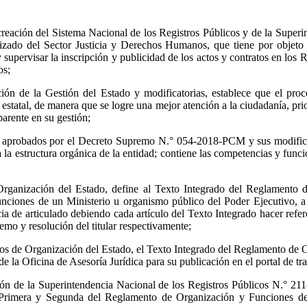
eación del Sistema Nacional de los Registros Públicos y de la Superin
ado del Sector Justicia y Derechos Humanos, que tiene por objeto dict
 y supervisar la inscripción y publicidad de los actos y contratos en los
os;
n de la Gestión del Estado y modificatorias, establece que el proc
estatal, de manera que se logre una mejor atención a la ciudadanía, pri
parente en su gestión;
o, aprobados por el Decreto Supremo N.° 054-2018-PCM y sus modifica
a estructura orgánica de la entidad; contiene las competencias y funcio
rganización del Estado, define al Texto Integrado del Reglamento 
ones de un Ministerio u organismo público del Poder Ejecutivo, a fin
ia de articulado debiendo cada artículo del Texto Integrado hacer refe
o y resolución del titular respectivamente;
tos de Organización del Estado, el Texto Integrado del Reglamento de 
e la Oficina de Asesoría Jurídica para su publicación en el portal de tr
n de la Superintendencia Nacional de los Registros Públicos N.° 2
Primera y Segunda del Reglamento de Organización y Funciones de 