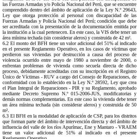
las Fuerzas Armadas y/o Policía Nacional del Perú, que se encuentre
comprendido dentro del ámbito de aplicación de la Ley N.º 29643,
Ley que otorga protección al personal con discapacidad de las
Fuerzas Armadas y Policía Nacional del Perú; condición que debe
ser acreditada con la presentación de la documentación emitida por
la institución a la cual pertenecen. En este caso, la VIS debe tener un
área mínima techada (sin considerar aleros) y construida de 42 m².
6.2 El monto del BFH tiene un valor adicional del 51% al indicado
en el presente Reglamento Operativo, en los casos de víctimas que
perdieron sus viviendas por destrucción a causa del proceso de
violencia ocurrido entre mayo de 1980 a noviembre de 2000, o
enfrentan problemas de vivienda como secuela directa de dicho
proceso, debidamente acreditadas con su inscripción en el Registro
Único de Víctimas - RUV a cargo del Consejo de Reparaciones, de
conformidad con lo establecido en la Ley N.º 28592, Ley que crea
el Plan Integral de Reparaciones - PIR y su Reglamento, aprobado
mediante Decreto Supremo N.º 015-2006-JUS, modificatorias y
demás normas complementarias. En este caso la vivienda debe tener
un área mínima techada (sin considerar aleros) y construida de 50
m².
6.3 El BFH en la modalidad de aplicación de CSP, para los distritos
que forman parte del ámbito de intervención directa y del ámbito de
influencia del valle de los ríos Apurímac, Ene y Mantaro - VRAEM
tiene un valor adicional de 51% al indicado en el presente
Reglamento Operativo.