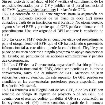
Sin perjuicio de lo señalado, el FMV verifica el cumplimento de los
requisitos declarados por el GF y publica en el portal institucional
del FMV (
www.mivivienda.com.pe
) la relación de GFE.
16.2 La condición de GFE tiene vigencia hasta la asignación del
BFH, no pudiendo exceder de un plazo de doce (12) meses
contados a partir de su inscripción en el Registro. No otorga derecho
alguno sobre el BFH y permite que el GFE pueda continuar con el
procedimiento. Una vez asignado el BFH adquiere la condición de
GFB.
16.3 En caso el FMV detecte en cualquier etapa del procedimiento
para el otorgamiento del BFH que el GF ha declarado o presentado
información falsa, este último pierde la condición de Elegible y no
puede postular en adelante a ningún programa de apoyo habitacional
del Estado; sin perjuicio de las acciones administrativas y penales
que correspondan.
16.4 Los GFE de una Convocatoria, cuya relación ha sido publicada
en el portal institucional del FMV, deben ser atendidos en la misma
convocatoria, salvo que el número de BFH ofertados no sean
suficientes para su atención. En este supuesto, los GFE pueden ser
atendidos en las convocatorias posteriores previa disposición por
Resolución Ministerial.
16.5 La renuncia a la Elegibilidad de los GFE, o de los GFE con
solicitud de código de registro de proyecto o de los GFE que
cuentan con el referido código, inhabilita al GF a su postulación en
los siguientes seis (06) meses contados a partir de la renuncia