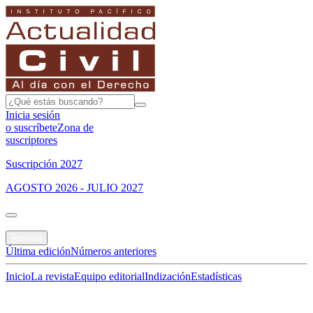
Inicia sesión
o suscríbete
Zona de
suscriptores
Suscripción 2027
AGOSTO 2026 - JULIO 2027
Portada
Revista
Última edición
Números anteriores
Inicio
La revista
Equipo editorial
Indización
Estadísticas
Especial del mes
Jurisprudencias