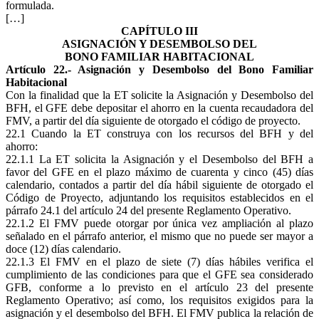
formulada.
[…]
CAPÍTULO III
ASIGNACIÓN Y DESEMBOLSO DEL
BONO FAMILIAR HABITACIONAL
Artículo 22.- Asignación y Desembolso del Bono Familiar
Habitacional
Con la finalidad que la ET solicite la Asignación y Desembolso del
BFH, el GFE debe depositar el ahorro en la cuenta recaudadora del
FMV, a partir del día siguiente de otorgado el código de proyecto.
22.1 Cuando la ET construya con los recursos del BFH y del
ahorro:
22.1.1 La ET solicita la Asignación y el Desembolso del BFH a
favor del GFE en el plazo máximo de cuarenta y cinco (45) días
calendario, contados a partir del día hábil siguiente de otorgado el
Código de Proyecto, adjuntando los requisitos establecidos en el
párrafo 24.1 del artículo 24 del presente Reglamento Operativo.
22.1.2 El FMV puede otorgar por única vez ampliación al plazo
señalado en el párrafo anterior, el mismo que no puede ser mayor a
doce (12) días calendario.
22.1.3 El FMV en el plazo de siete (7) días hábiles verifica el
cumplimiento de las condiciones para que el GFE sea considerado
GFB, conforme a lo previsto en el artículo 23 del presente
Reglamento Operativo; así como, los requisitos exigidos para la
asignación y el desembolso del BFH. El FMV publica la relación de