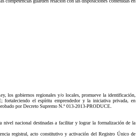
yas competencias guarden relación con las disposiciones contenidas en
 los gobiernos regionales y/o locales, promueve la identificación,
 fortaleciendo el espíritu emprendedor y la iniciativa privada, en
al, aprobado por Decreto Supremo N.º 013-2013-PRODUCE.
vel nacional destinadas a facilitar y lograr la formalización de la
cia registral, acto constitutivo y activación del Registro Único de