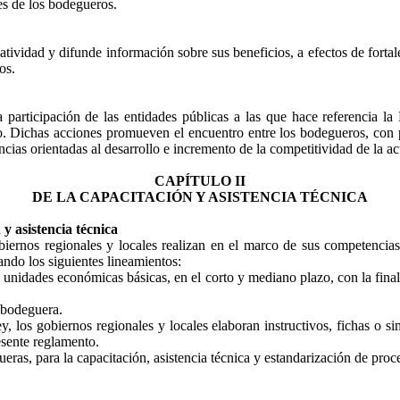
es de los bodegueros.
vidad y difunde información sobre sus beneficios, a efectos de fortal
os.
participación de las entidades públicas a las que hace referencia la L
o. Dichas acciones promueven el encuentro entre los bodegueros, con pr
cias orientadas al desarrollo e incremento de la competitividad de la a
CAPÍTULO II
DE LA CAPACITACIÓN Y ASISTENCIA TÉCNICA
y asistencia técnica
obiernos regionales y locales realizan en el marco de sus competencias
ando los siguientes lineamientos:
 unidades económicas básicas, en el corto y mediano plazo, con la finali
d bodeguera.
y, los gobiernos regionales y locales elaboran instructivos, fichas o si
esente reglamento.
, para la capacitación, asistencia técnica y estandarización de proce