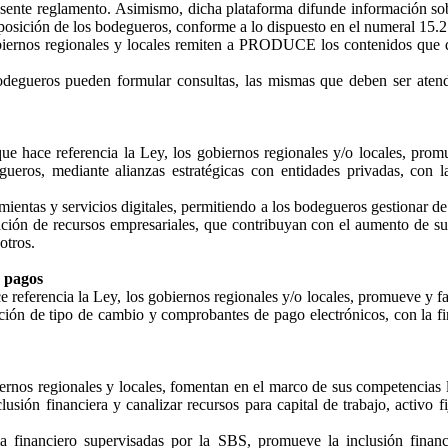
presente reglamento. Asimismo, dicha plataforma difunde información sob
sposición de los bodegueros, conforme a lo dispuesto en el numeral 15.2 
gobiernos regionales y locales remiten a PRODUCE los contenidos que 
egueros pueden formular consultas, las mismas que deben ser atendid
 hace referencia la Ley, los gobiernos regionales y/o locales, promu
ueros, mediante alianzas estratégicas con entidades privadas, con la
amientas y servicios digitales, permitiendo a los bodegueros gestionar d
ación de recursos empresariales, que contribuyan con el aumento de su p
otros.
e pagos
eferencia la Ley, los gobiernos regionales y/o locales, promueve y faci
zación de tipo de cambio y comprobantes de pago electrónicos, con la f
biernos regionales y locales, fomentan en el marco de sus competencias
nclusión financiera y canalizar recursos para capital de trabajo, activ
 financiero supervisadas por la SBS, promueve la inclusión financ