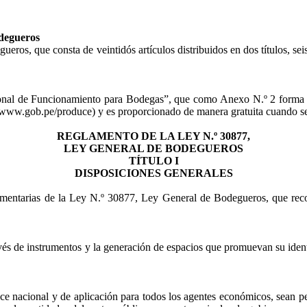
odegueros
ros, que consta de veintidós artículos distribuidos en dos títulos, se
onal de Funcionamiento para Bodegas”, que como Anexo N.º 2 forma par
n (www.gob.pe/produce) y es proporcionado de manera gratuita cuando sea
REGLAMENTO DE LA LEY N.º 30877,
LEY GENERAL DE BODEGUEROS
TÍTULO I
DISPOSICIONES GENERALES
lamentarias de la Ley N.º 30877, Ley General de Bodegueros, que recon
avés de instrumentos y la generación de espacios que promuevan su identi
ce nacional y de aplicación para todos los agentes económicos, sean per