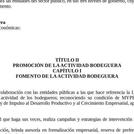
las entidades del sector público, en sus tres niveles de gobierno, cu
mento.
era
económicas:
TÍTULO II
PROMOCIÓN DE LA ACTIVIDAD BODEGUERA
CAPÍTULO I
FOMENTO DE LA ACTIVIDAD BODEGUERA
ración con las entidades públicas a las que hace referencia la Ley,
la actividad de los bodegueros; reconociendo su condición de MYPE;
Ley de Impulso al Desarrollo Productivo y al Crecimiento Empresari
haga sus veces, realiza campañas y estrategias de intervención a ni
ón, brinda asesoría en formalización empresarial, reserva de preferen