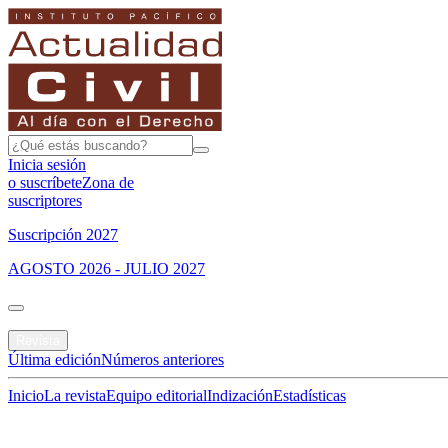
Inicia sesión
o suscríbete
Zona de
suscriptores
Suscripción 2027
AGOSTO 2026 - JULIO 2027
Portada
Revista
Última edición
Números anteriores
Inicio
La revista
Equipo editorial
Indización
Estadísticas
Especial del mes
Jurisprudencias