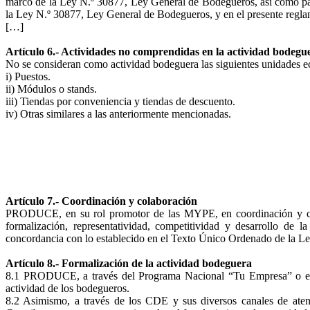
marco de la Ley N.º 30877, Ley General de Bodegueros, así como para 
la Ley N.º 30877, Ley General de Bodegueros, y en el presente regla
[…]
Artículo 6.- Actividades no comprendidas en la actividad bodegu
No se consideran como actividad bodeguera las siguientes unidades 
i) Puestos.
ii) Módulos o stands.
iii) Tiendas por conveniencia y tiendas de descuento.
iv) Otras similares a las anteriormente mencionadas.
Artículo 7.- Coordinación y colaboración
PRODUCE, en su rol promotor de las MYPE, en coordinación y colabo
formalización, representatividad, competitividad y desarrollo de 
concordancia con lo establecido en el Texto Único Ordenado de la 
Artículo 8.- Formalización de la actividad bodeguera
8.1 PRODUCE, a través del Programa Nacional “Tu Empresa” o el que 
actividad de los bodegueros.
8.2 Asimismo, a través de los CDE y sus diversos canales de atenci