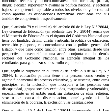
funciones rectoras y técnico-normativas son formular, planear,
dirigir, ejecutar, supervisar y evaluar la política nacional y sectorial
bajo su competencia, aplicable a todos los niveles de gobierno; así
como aprobar las disposiciones normativas vinculadas con sus
ámbitos de competencia, respectivamente;
Que, el artículo 79 y el literal n) del artículo 80 de la Ley N.° 28044,
Ley General de Educación (en adelante, Ley N.° 28044) señala que
el Ministerio de Educación es el órgano del Gobierno Nacional que
tiene por finalidad definir, dirigir y articular la política de educación,
recreación y deporte, en concordancia con la política general del
Estado; y que tiene como función, entre otras, asegurar, desde una
perspectiva intersectorial en una acción conjunta con los demás
sectores del Gobierno Nacional, la atención integral de los
estudiantes para garantizar su desarrollo equilibrado;
Que, según lo dispuesto en el literal c) del artículo 8 de la Ley N.°
28044, la educación peruana tiene a la persona como centro y
agente fundamental del proceso educativo, y se sustenta, entre otros
principios, en la inclusión, que incorpora a las personas con
discapacidad, grupos sociales excluidos, marginados y vulnerables,
especialmente en el ámbito rural, sin distinción de etnia, religión,
sexo u otra causa de discriminación, contribuyendo así a la
eliminación de la pobreza, la exclusión y las desigualdades;
Que, el artículo 19-A de la Ley N.° 28044, incorporado por la Ley