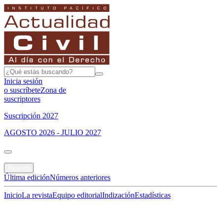
Inicia sesión
o suscríbete
Zona de
suscriptores
Suscripción 2027
AGOSTO 2026 - JULIO 2027
Portada
Revista
Última edición
Números anteriores
Inicio
La revista
Equipo editorial
Indización
Estadísticas
Especial del mes
Jurisprudencias