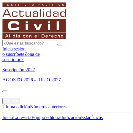
Inicia sesión
o suscríbete
Zona de
suscriptores
Suscripción 2027
AGOSTO 2026 - JULIO 2027
Portada
Revista
Última edición
Números anteriores
Inicio
La revista
Equipo editorial
Indización
Estadísticas
Especial del mes
Jurisprudencias