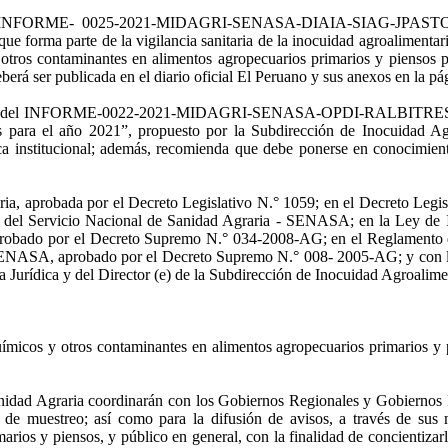
e el INFORME- 0025-2021-MIDAGRI-SENASA-DIAIA-SIAG-JPASTOR, 
d que forma parte de la vigilancia sanitaria de la inocuidad agroalimen
otros contaminantes en alimentos agropecuarios primarios y piensos 
á ser publicada en el diario oficial El Peruano y sus anexos en la pág
a través del INFORME-0022-2021-MIDAGRI-SENASA-OPDI-RALBITRES, c
 para el año 2021”, propuesto por la Subdirección de Inocuidad Agro
ica institucional; además, recomienda que debe ponerse en conocimient
a, aprobada por el Decreto Legislativo N.° 1059; en el Decreto Legis
ía del Servicio Nacional de Sanidad Agraria - SENASA; en la Ley de 
aprobado por el Decreto Supremo N.° 034-2008-AG; en el Reglamento 
ASA, aprobado por el Decreto Supremo N.° 008- 2005-AG; y con las v
ía Jurídica y del Director (e) de la Subdirección de Inocuidad Agroalime
cos y otros contaminantes en alimentos agropecuarios primarios y p
nidad Agraria coordinarán con los Gobiernos Regionales y Gobiernos L
s de muestreo; así como para la difusión de avisos, a través de sus
rios y piensos, y público en general, con la finalidad de concientizarl