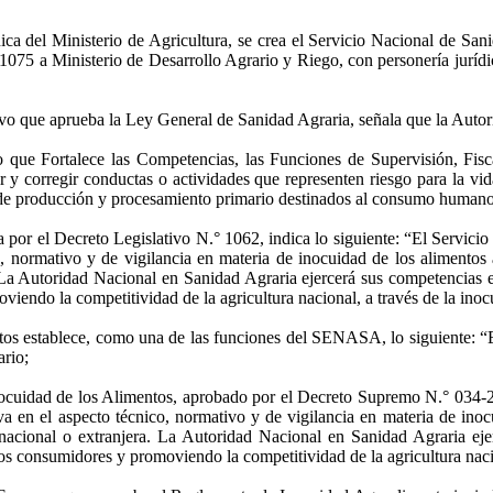
ica del Ministerio de Agricultura, se crea el Servicio Nacional de S
075 a Ministerio de Desarrollo Agrario y Riego, con personería jurídi
ativo que aprueba la Ley General de Sanidad Agraria, señala que la Au
o que Fortalece las Competencias, las Funciones de Supervisión, Fisc
y corregir conductas o actividades que representen riesgo para la vida,
 de producción y procesamiento primario destinados al consumo humano 
da por el Decreto Legislativo N.° 1062, indica lo siguiente: “El Servi
o, normativo y de vigilancia en materia de inocuidad de los alimentos
La Autoridad Nacional en Sanidad Agraria ejercerá sus competencias 
viendo la competitividad de la agricultura nacional, a través de la ino
ntos establece, como una de las funciones del SENASA, lo siguiente: “E
rio;
 Inocuidad de los Alimentos, aprobado por el Decreto Supremo N.° 034-
a en el aspecto técnico, normativo y de vigilancia en materia de ino
acional o extranjera. La Autoridad Nacional en Sanidad Agraria eje
os consumidores y promoviendo la competitividad de la agricultura naci