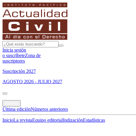
Inicia sesión
o suscríbete
Zona de
suscriptores
Suscripción 2027
AGOSTO 2026 - JULIO 2027
Portada
Revista
Última edición
Números anteriores
Inicio
La revista
Equipo editorial
Indización
Estadísticas
Especial del mes
Jurisprudencias