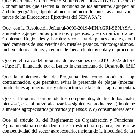
Que, el artículo 32 del Decreto Supremo N.° 004-2011-AG, Decreto
Contaminantes que afecten la inocuidad de los alimentos agropecuari
ámbito geográfico, tipo de alimento, número de muestras a analizar, 
través de las Direcciones Ejecutivas del SENASA”;
Que, con la Resolución Jefatural-0090-2019-MINAGRI-SENASA, publi
alimentos agropecuarios primarios y piensos, y en su artículo 2 s
Gobiernos Regionales y Locales; y constará de planes anuales, donde
medicamentos de uso veterinario, metales pesados, microorganismos,
incluyendo mataderos y centros de faenamiento avícola y el procedimi
Que, en el marco del programa de inversiones del 2019 - 2023 del S
- Fase II”, financiado por el Banco Interamericano de Desarrollo (B
Que, la implementación del Programa tiene como propósito la apl
contaminación, que permitan evitar la presencia de plagas (moscas 
productores agropecuarios y otros actores de la cadena agroalimentari
Que, el Programa comprende tres componentes, dentro de los cuales
piensos”, el cual prevé alcanzar los siguientes productos: a) implem
alimentos agropecuarios primarios y piensos; y, c) consumidores sensi
Que, el artículo 31 del Reglamento de Organización y Funcion
Agroalimentaria cuenta dentro de su estructura orgánica, entre otr
competitividad del sector agropecuario, mejorando la inocuidad de la