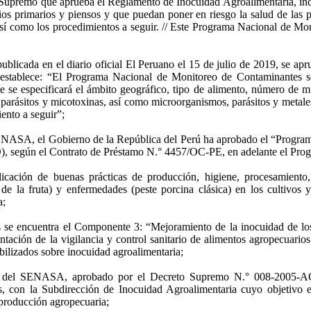
 Supremo que aprueba el Reglamento de Inocuidad Agroalimentaria, in
os primarios y piensos y que puedan poner en riesgo la salud de las 
así como los procedimientos a seguir. // Este Programa Nacional de Moni
cada en el diario oficial El Peruano el 15 de julio de 2019, se ap
e establece: “El Programa Nacional de Monitoreo de Contaminantes se
 se especificará el ámbito geográfico, tipo de alimento, número de mue
 parásitos y micotoxinas, así como microorganismos, parásitos y metal
ento a seguir”;
ENASA, el Gobierno de la República del Perú ha aprobado el “Programa
ID), según el Contrato de Préstamo N.° 4457/OC-PE, en adelante el Pro
icación de buenas prácticas de producción, higiene, procesamiento
de la fruta) y enfermedades (peste porcina clásica) en los cultivos y
a;
 se encuentra el Componente 3: “Mejoramiento de la inocuidad de lo
entación de la vigilancia y control sanitario de alimentos agropecuario
bilizados sobre inocuidad agroalimentaria;
es del SENASA, aprobado por el Decreto Supremo N.° 008-2005-AG,
as, con la Subdirección de Inocuidad Agroalimentaria cuyo objetivo e
 producción agropecuaria;