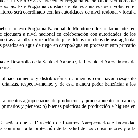
dica: “El SENASA establecerá el Programa Nacional de Monitoreo de
personas. Este Programa constará de planes anuales que involucren el
toreo será coordinado con las autoridades de nivel regional y local a
rueba el nuevo Programa Nacional de Monitoreo de Contaminantes en
 ejecutará a nivel nacional en colaboración con autoridades de los
stras a analizar y relación de plaguicidas químicos de uso agrícola,
es pesados en agua de riego en campo/agua en procesamiento primario
 de Desarrollo de la Sanidad Agraria y la Inocuidad Agroalimentaria
grama;
, almacenamiento y distribución en alimentos con mayor riesgo de
 crianzas, respectivamente, y de esta manera poder beneficiar a los
s alimentos agropecuarios de producción y procesamiento primario y
s primarios y piensos; b) buenas prácticas de producción e higiene en
 señala que la Dirección de Insumos Agropecuarios e Inocuidad
s contribuir a la protección de la salud de los consumidores y a la