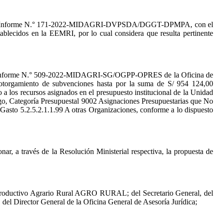
a el Informe N.° 171-2022-MIDAGRI-DVPSDA/DGGT-DPMPA, con el
ablecidos en la EEMRI, por lo cual considera que resulta pertinente
el Informe N.° 509-2022-MIDAGRI-SG/OGPP-OPRES de la Oficina de
l otorgamiento de subvenciones hasta por la suma de S/ 954 124,00
a los recursos asignados en el presupuesto institucional de la Unidad
o, Categoría Presupuestal 9002 Asignaciones Presupuestarias que No
asto 5.2.5.2.1.1.99 A otras Organizaciones, conforme a lo dispuesto
 a través de la Resolución Ministerial respectiva, la propuesta de
lo Productivo Agrario Rural AGRO RURAL; del Secretario General, del
 del Director General de la Oficina General de Asesoría Jurídica;