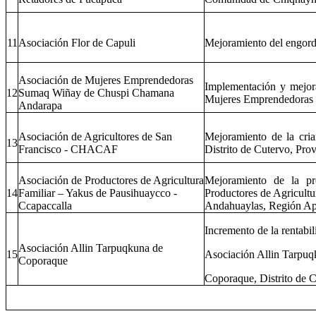
11
Asociación Flor de Capuli
Mejoramiento del engord
Asociación de Mujeres Emprendedoras
Implementación y mejor
12
Sumaq Wiñay de Chuspi Chamana
Mujeres Emprendedoras
Andarapa
Asociación de Agricultores de San
Mejoramiento de la cri
13
Francisco - CHACAF
Distrito de Cutervo, Pr
Asociación de Productores de Agricultura
Mejoramiento de la pr
14
Familiar – Yakus de Pausihuaycco -
Productores de Agricultu
Ccapaccalla
Andahuaylas, Región A
Incremento de la rentabil
Asociación Allin Tarpuqkuna de
15
Asociación Allin Tarpuq
Coporaque
Coporaque, Distrito de 