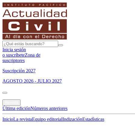
Inicia sesión
o suscríbete
Zona de
suscriptores
Suscripción 2027
AGOSTO 2026 - JULIO 2027
Portada
Revista
Última edición
Números anteriores
Inicio
La revista
Equipo editorial
Indización
Estadísticas
Especial del mes
Jurisprudencias