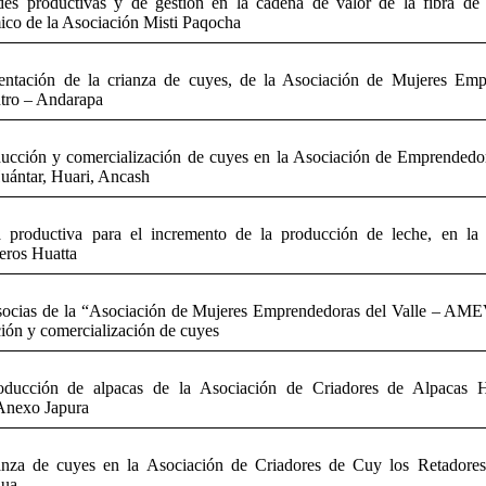
es productivas y de gestión en la cadena de valor de la fibra de 
co de la Asociación Misti Paqocha
ntación de la crianza de cuyes, de la Asociación de Mujeres Emp
tro – Andarapa
ucción y comercialización de cuyes en la Asociación de Emprendedore
Huántar, Huari, Ancash
 productiva para el incremento de la producción de leche, en la
eros Huatta
socias de la “Asociación de Mujeres Emprendedoras del Valle – AME
ión y comercialización de cuyes
oducción de alpacas de la Asociación de Criadores de Alpacas 
Anexo Japura
anza de cuyes en la Asociación de Criadores de Cuy los Retadore
ua.