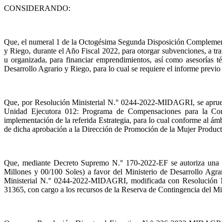
CONSIDERANDO:
Que, el numeral 1 de la Octogésima Segunda Disposición Complementar
y Riego, durante el Año Fiscal 2022, para otorgar subvenciones, a tr
u organizada, para financiar emprendimientos, así como asesorías téc
Desarrollo Agrario y Riego, para lo cual se requiere el informe previo
Que, por Resolución Ministerial N.° 0244-2022-MIDAGRI, se aprueb
Unidad Ejecutora 012: Programa de Compensaciones para la Co
implementación de la referida Estrategia, para lo cual conforme al ám
de dicha aprobación a la Dirección de Promoción de la Mujer Producto
Que, mediante Decreto Supremo N.° 170-2022-EF se autoriza una Tr
Millones y 00/100 Soles) a favor del Ministerio de Desarrollo Agr
Ministerial N.° 0244-2022-MIDAGRI, modificada con Resolución M
31365, con cargo a los recursos de la Reserva de Contingencia del M