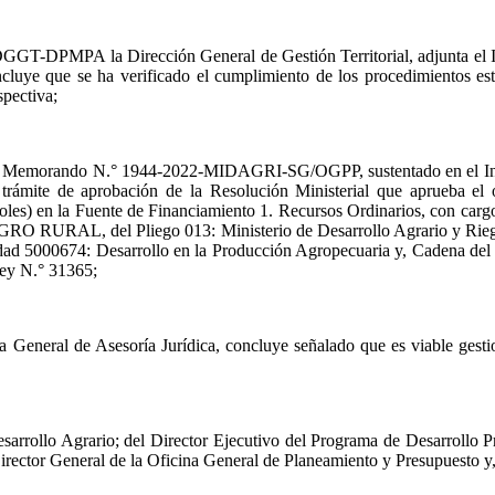
T-DPMPA la Dirección General de Gestión Territorial, adjunt
luye que se ha verificado el cumplimiento de los procedimientos est
spectiva;
ido el Memorando N.° 1944-2022-MIDAGRI-SG/OGPP, sustentado en 
l trámite de aprobación de la Resolución Ministerial que aprueba e
es) en la Fuente de Financiamiento 1. Recursos Ordinarios, con cargo 
AGRO RURAL, del Pliego 013: Ministerio de Desarrollo Agrario y Rieg
dad 5000674: Desarrollo en la Producción Agropecuaria y, Cadena del G
ey N.° 31365;
ral de Asesoría Jurídica, concluye señalado que es viable gestionar,
 Desarrollo Agrario; del Director Ejecutivo del Programa de Desarrol
Director General de la Oficina General de Planeamiento y Presupuesto y,