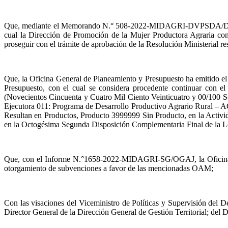
Que, mediante el Memorando N.° 508-2022-MIDAGRI-DVPSDA/DGG
cual la Dirección de Promoción de la Mujer Productora Agraria conc
proseguir con el trámite de aprobación de la Resolución Ministerial re
Que, la Oficina General de Planeamiento y Presupuesto ha emit
Presupuesto, con el cual se considera procedente continuar con e
(Novecientos Cincuenta y Cuatro Mil Ciento Veinticuatro y 00/100 Sol
Ejecutora 011: Programa de Desarrollo Productivo Agrario Rural – 
Resultan en Productos, Producto 3999999 Sin Producto, en la Activi
en la Octogésima Segunda Disposición Complementaria Final de la L
Que, con el Informe N.°1658-2022-MIDAGRI-SG/OGAJ, la Oficina Gene
otorgamiento de subvenciones a favor de las mencionadas OAM;
Con las visaciones del Viceministro de Políticas y Supervisión del
Director General de la Dirección General de Gestión Territorial; del 