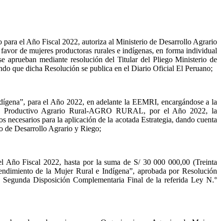
ara el Año Fiscal 2022, autoriza al Ministerio de Desarrollo Agrario
favor de mujeres productoras rurales e indígenas, en forma individual
 se aprueban mediante resolución del Titular del Pliego Ministerio de
ando que dicha Resolución se publica en el Diario Oficial El Peruano;
ígena”, para el Año 2022, en adelante la EEMRI, encargándose a la
llo Productivo Agrario Rural-AGRO RURAL, por el Año 2022, la
s necesarios para la aplicación de la acotada Estrategia, dando cuenta
io de Desarrollo Agrario y Riego;
l Año Fiscal 2022, hasta por la suma de S/ 30 000 000,00 (Treinta
rendimiento de la Mujer Rural e Indígena”, aprobada por Resolución
Segunda Disposición Complementaria Final de la referida Ley N.°