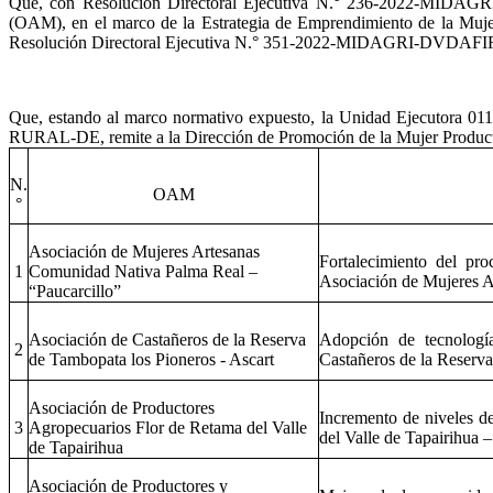
Que, con Resolución Directoral Ejecutiva N.° 236-2022-MIDAGR
(OAM), en el marco de la Estrategia de Emprendimiento de la
Resolución Directoral Ejecutiva N.° 351-2022-MIDAGRI-DVD
Que, estando al marco normativo expuesto, la Unidad Ejecutor
RURAL-DE, remite a la Dirección de Promoción de la Mujer Productora
N.
OAM
°
Asociación de Mujeres Artesanas
Fortalecimiento del pro
1
Comunidad Nativa Palma Real –
Asociación de Mujeres A
“Paucarcillo”
Asociación de Castañeros de la Reserva
Adopción de tecnologí
2
de Tambopata los Pioneros - Ascart
Castañeros de la Reserv
Asociación de Productores
Incremento de niveles d
3
Agropecuarios Flor de Retama del Valle
del Valle de Tapairihua
de Tapairihua
Asociación de Productores y