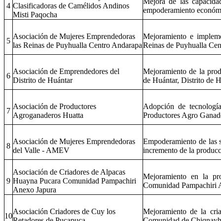
Mejora de las capacidad
4
Clasificadoras de Camélidos Andinos
empoderamiento económi
Misti Paqocha
Asociación de Mujeres Emprendedoras
Mejoramiento e impleme
5
las Reinas de Puyhualla Centro Andarapa
Reinas de Puyhualla Cen
Asociación de Emprendedores del
Mejoramiento de la prod
6
Distrito de Huántar
de Huántar, Distrito de 
Asociación de Productores
Adopción de tecnología
7
Agroganaderos Huatta
Productores Agro Ganad
Asociación de Mujeres Emprendedoras
Empoderamiento de las 
8
del Valle - AMEV
incremento de la producc
Asociación de Criadores de Alpacas
Mejoramiento en la pr
9
Huayna Pucara Comunidad Pampachiri
Comunidad Pampachiri 
Anexo Japura
Asociación Criadores de Cuy los
Mejoramiento de la cri
10
Retadores de Pucapuca
Comunidad de Chiqnayh