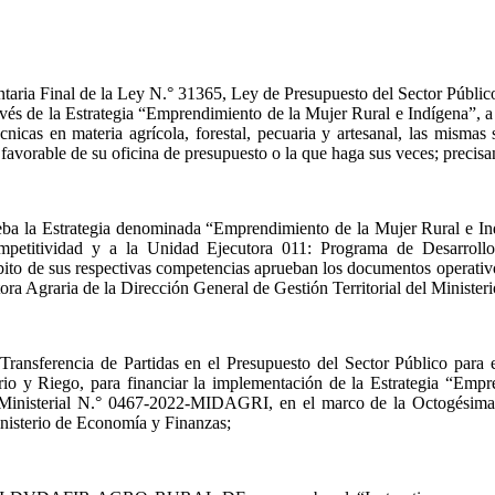
ia Final de la Ley N.° 31365, Ley de Presupuesto del Sector Público p
avés de la Estrategia “Emprendimiento de la Mujer Rural e Indígena”, a 
nicas en materia agrícola, forestal, pecuaria y artesanal, las mismas
 favorable de su oficina de presupuesto o la que haga sus veces; precis
a la Estrategia denominada “Emprendimiento de la Mujer Rural e Ind
mpetitividad y a la Unidad Ejecutora 011: Programa de Desarro
bito de sus respectivas competencias aprueban los documentos operativo
ra Agraria de la Dirección General de Gestión Territorial del Minister
ansferencia de Partidas en el Presupuesto del Sector Público para e
ario y Riego, para financiar la implementación de la Estrategia “Emp
inisterial N.° 0467-2022-MIDAGRI, en el marco de la Octogésima 
inisterio de Economía y Finanzas;