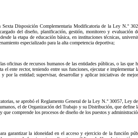
la Sexta Disposición Complementaria Modificatoria de la Ley N.° 302
gado del diseño, planificación, gestión, monitoreo y evaluación de 
desde la etapa de educación básica, en instituciones técnicas, univers
renamiento especializado para la alta competencia deportiva;
las oficinas de recursos humanos de las entidades públicas, o las que h
a el ente rector, teniendo entre sus funciones, ejecutar e implementar l
y por la entidad; supervisar, desarrollar y aplicar iniciativas de me
rias, se aprobó el Reglamento General de la Ley N.° 30057, Ley del Se
anos, el de Organización del Trabajo y su Distribución, que define las
 y que comprende los procesos de diseño de los puestos y administració
a garantizar la idoneidad en el acceso y ejercicio de la función públ