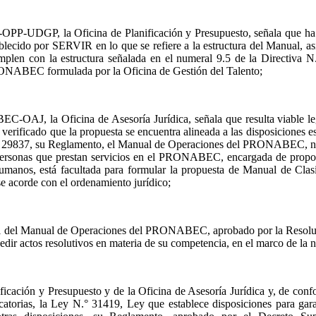
P, la Oficina de Planificación y Presupuesto, señala que ha veri
do por SERVIR en lo que se refiere a la estructura del Manual, asimi
mplen con la estructura señalada en el numeral 9.5 de la Directiva
RONABEC formulada por la Oficina de Gestión del Talento;
 la Oficina de Asesoría Jurídica, señala que resulta viable legalm
ficado que la propuesta se encuentra alineada a las disposiciones es
9837, su Reglamento, el Manual de Operaciones del PRONABEC, ni otr
personas que prestan servicios en el PRONABEC, encargada de proponer
umanos, está facultada para formular la propuesta de Manual de Cl
se acorde con el ordenamiento jurídico;
culo 11 del Manual de Operaciones del PRONABEC, aprobado por la Reso
edir actos resolutivos en materia de su competencia, en el marco de la n
nificación y Presupuesto y de la Oficina de Asesoría Jurídica y, de c
rias, la Ley N.° 31419, Ley que establece disposiciones para garanti