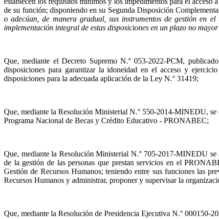
establecen los requisitos mínimos y los impedimentos para el acceso a 
de su función; disponiendo en su Segunda Disposición Complementaria
o adecúan, de manera gradual, sus instrumentos de gestión en el
implementación integral de estas disposiciones en un plazo no mayor 
Que, mediante el Decreto Supremo N.° 053-2022-PCM, publicado 
disposiciones para garantizar la idoneidad en el acceso y ejercici
disposiciones para la adecuada aplicación de la Ley N.° 31419;
Que, mediante la Resolución Ministerial N.° 550-2014-MINEDU, se de
Programa Nacional de Becas y Crédito Educativo - PRONABEC;
Que, mediante la Resolución Ministerial N.° 705-2017-MINEDU se a
de la gestión de las personas que prestan servicios en el PRONABE
Gestión de Recursos Humanos; teniendo entre sus funciones las previst
Recursos Humanos y administrar, proponer y supervisar la organización
Que, mediante la Resolución de Presidencia Ejecutiva N.° 00015