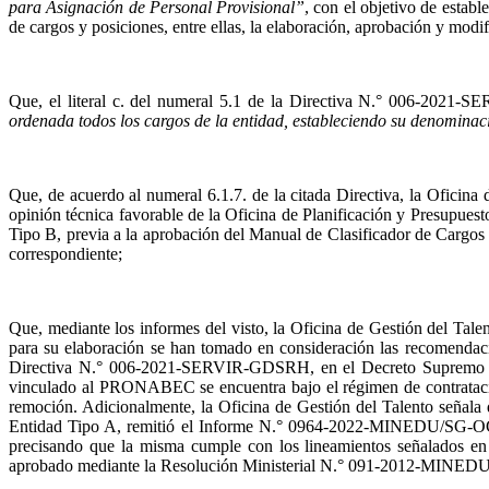
para Asignación de Personal Provisional”
, con el objetivo de estab
de cargos y posiciones, entre ellas, la elaboración, aprobación y mod
Que, el literal c. del numeral 5.1 de la Directiva N.° 006-2021
ordenada todos los cargos de la entidad, estableciendo su denominació
Que, de acuerdo al numeral 6.1.7. de la citada Directiva, la Oficina
opinión técnica favorable de la Oficina de Planificación y Presupuest
Tipo B, previa a la aprobación del Manual de Clasificador de Cargos por
correspondiente;
Que, mediante los informes del visto, la Oficina de Gestión del Ta
para su elaboración se han tomado en consideración las recomendacio
Directiva N.° 006-2021-SERVIR-GDSRH, en el Decreto Supremo N.
vinculado al PRONABEC se encuentra bajo el régimen de contratación 
remoción. Adicionalmente, la Oficina de Gestión del Talento se
Entidad Tipo A, remitió el Informe N.° 0964-2022-MINEDU/SG-OG
precisando que la misma cumple con los lineamientos señalados e
aprobado mediante la Resolución Ministerial N.° 091-2012-MINEDU y