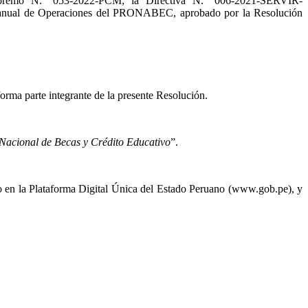
 Supremo N.° 053-2022-PCM; la Directiva N.° 006-2021-SERVIR-
anual de Operaciones del PRONABEC, aprobado por la Resolución
orma parte integrante de la presente Resolución.
Nacional de Becas y Crédito Educativo
”.
xo en la Plataforma Digital Única del Estado Peruano (www.gob.pe), y