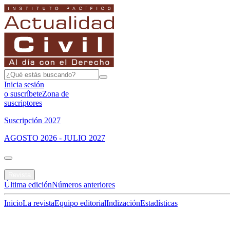
Inicia sesión
o suscríbete
Zona de
suscriptores
Suscripción 2027
AGOSTO 2026 - JULIO 2027
Portada
Revista
Última edición
Números anteriores
Inicio
La revista
Equipo editorial
Indización
Estadísticas
Especial del mes
Jurisprudencias