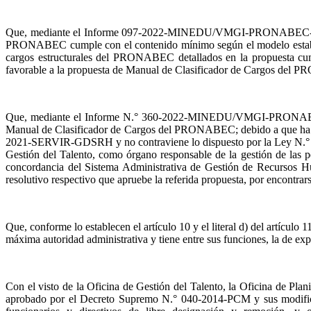
Que, mediante el Informe 097-2022-MINEDU/VMGI-PRONABEC-OPP-UDG
PRONABEC cumple con el contenido mínimo según el modelo estableci
cargos estructurales del PRONABEC detallados en la propuesta cu
favorable a la propuesta de Manual de Clasificador de Cargos del P
Que, mediante el Informe N.° 360-2022-MINEDU/VMGI-PRONABEC-OAJ,
Manual de Clasificador de Cargos del PRONABEC; debido a que ha veri
2021-SERVIR-GDSRH y no contraviene lo dispuesto por la Ley N.° 2
Gestión del Talento, como órgano responsable de la gestión de las 
concordancia del Sistema Administrativa de Gestión de Recursos H
resolutivo respectivo que apruebe la referida propuesta, por encontrar
Que, conforme lo establecen el artículo 10 y el literal d) del artí
máxima autoridad administrativa y tiene entre sus funciones, la de exp
Con el visto de la Oficina de Gestión del Talento, la Oficina de Pla
aprobado por el Decreto Supremo N.° 040-2014-PCM y sus modificato