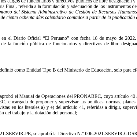
los cargos de funcionarios y directivos públicos de libre designación y r
 Final, referida a la formulación y adecuación de los instrumentos de 
 marco del Sistema Administrativo de Gestión de Recursos Humanos, 
de ciento ochenta días calendario contados a partir de la publicación 
en el Diario Oficial “El Peruano” con fecha 18 de mayo de 2022, 
o de la función pública de funcionarios y directivos de libre designa
finió como Entidad Tipo B del Ministerio de Educación, solo para ef
probó el Manual de Operaciones del PRONABEC, cuyo artículo 40 seña
C, encargada de proponer y supervisar las políticas, normas, planes 
as en los literales a) y e) del artículo 41, referidas a dirigir, super
 del trabajo y la dotación del personal;
0-2021-SERVIR-PE, se aprobó la Directiva N.° 006-2021-SERVIR-GDS