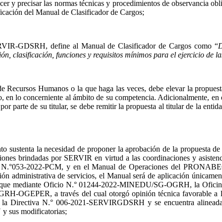
lecer y precisar las normas técnicas y procedimientos de observancia obl
ificación del Manual de Clasificador de Cargos;
-SERVIR-GDSRH, define al Manual de Clasificador de Cargos como “
D
n, clasificación, funciones y requisitos mínimos para el ejercicio de la
 de Recursos Humanos o la que haga las veces, debe elevar la propuesta
o, en lo concerniente al ámbito de su competencia. Adicionalmente, en el
 parte de su titular, se debe remitir la propuesta al titular de la entid
lento sustenta la necesidad de proponer la aprobación de la propues
nes brindadas por SERVIR en virtud a las coordinaciones y asistencias
°053-2022-PCM, y en el Manual de Operaciones del PRONABEC. De o
administrativa de servicios, el Manual será de aplicación únicamente
ñala que mediante Oficio N.° 01244-2022-MINEDU/SG-OGRH, la Oficin
RH-OGEPER, a través del cual otorgó opinión técnica favorable a 
n la Directiva N.° 006-2021-SERVIRGDSRH y se encuentra alineada 
 sus modificatorias;