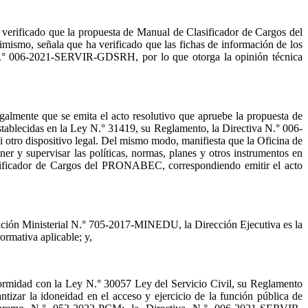
ficado que la propuesta de Manual de Clasificador de Cargos del
smo, señala que ha verificado que las fichas de información de los
 N.° 006-2021-SERVIR-GDSRH, por lo que otorga la opinión técnica
ente que se emita el acto resolutivo que apruebe la propuesta de
tablecidas en la Ley N.° 31419, su Reglamento, la Directiva N.° 006-
o dispositivo legal. Del mismo modo, manifiesta que la Oficina de
 y supervisar las políticas, normas, planes y otros instrumentos en
asificador de Cargos del PRONABEC, correspondiendo emitir el acto
lución Ministerial N.° 705-2017-MINEDU, la Dirección Ejecutiva es la
ormativa aplicable; y,
onformidad con la Ley N.° 30057 Ley del Servicio Civil, su Reglamento
zar la idoneidad en el acceso y ejercicio de la función pública de