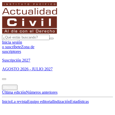
Inicia sesión
o suscríbete
Zona de
suscriptores
Suscripción 2027
AGOSTO 2026 - JULIO 2027
Portada
Revista
Última edición
Números anteriores
Inicio
La revista
Equipo editorial
Indización
Estadísticas
Especial del mes
Jurisprudencias