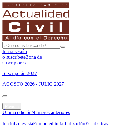
Inicia sesión
o suscríbete
Zona de
suscriptores
Suscripción 2027
AGOSTO 2026 - JULIO 2027
Portada
Revista
Última edición
Números anteriores
Inicio
La revista
Equipo editorial
Indización
Estadísticas
Especial del mes
Jurisprudencias