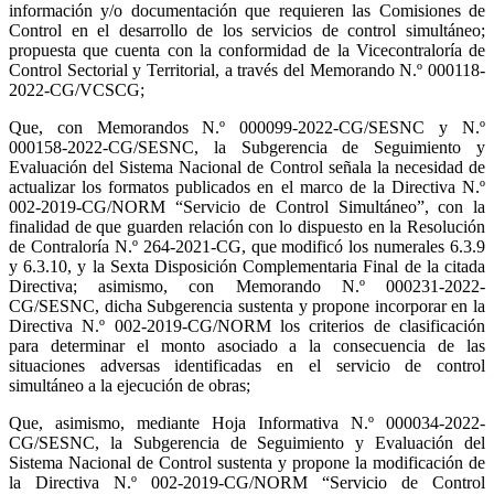
información y/o documentación que requieren las Comisiones de
Control en el desarrollo de los servicios de control simultáneo;
propuesta que cuenta con la conformidad de la Vicecontraloría de
Control Sectorial y Territorial, a través del Memorando N.º 000118-
2022-CG/VCSCG;
Que, con Memorandos N.º 000099-2022-CG/SESNC y N.º
000158-2022-CG/SESNC, la Subgerencia de Seguimiento y
Evaluación del Sistema Nacional de Control señala la necesidad de
actualizar los formatos publicados en el marco de la Directiva N.º
002-2019-CG/NORM “Servicio de Control Simultáneo”, con la
finalidad de que guarden relación con lo dispuesto en la Resolución
de Contraloría N.º 264-2021-CG, que modificó los numerales 6.3.9
y 6.3.10, y la Sexta Disposición Complementaria Final de la citada
Directiva; asimismo, con Memorando N.º 000231-2022-
CG/SESNC, dicha Subgerencia sustenta y propone incorporar en la
Directiva N.º 002-2019-CG/NORM los criterios de clasificación
para determinar el monto asociado a la consecuencia de las
situaciones adversas identificadas en el servicio de control
simultáneo a la ejecución de obras;
Que, asimismo, mediante Hoja Informativa N.º 000034-2022-
CG/SESNC, la Subgerencia de Seguimiento y Evaluación del
Sistema Nacional de Control sustenta y propone la modificación de
la Directiva N.º 002-2019-CG/NORM “Servicio de Control