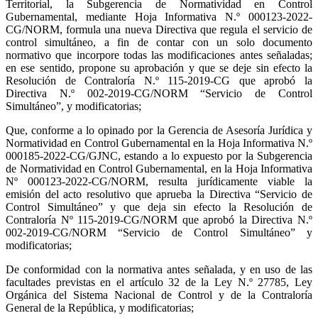
Territorial, la Subgerencia de Normatividad en Control
Gubernamental, mediante Hoja Informativa N.º 000123-2022-
CG/NORM, formula una nueva Directiva que regula el servicio de
control simultáneo, a fin de contar con un solo documento
normativo que incorpore todas las modificaciones antes señaladas;
en ese sentido, propone su aprobación y que se deje sin efecto la
Resolución de Contraloría N.º 115-2019-CG que aprobó la
Directiva N.º 002-2019-CG/NORM “Servicio de Control
Simultáneo”, y modificatorias;
Que, conforme a lo opinado por la Gerencia de Asesoría Jurídica y
Normatividad en Control Gubernamental en la Hoja Informativa N.º
000185-2022-CG/GJNC, estando a lo expuesto por la Subgerencia
de Normatividad en Control Gubernamental, en la Hoja Informativa
Nº 000123-2022-CG/NORM, resulta jurídicamente viable la
emisión del acto resolutivo que aprueba la Directiva “Servicio de
Control Simultáneo” y que deja sin efecto la Resolución de
Contraloría Nº 115-2019-CG/NORM que aprobó la Directiva N.º
002-2019-CG/NORM “Servicio de Control Simultáneo” y
modificatorias;
De conformidad con la normativa antes señalada, y en uso de las
facultades previstas en el artículo 32 de la Ley N.º 27785, Ley
Orgánica del Sistema Nacional de Control y de la Contraloría
General de la República, y modificatorias;