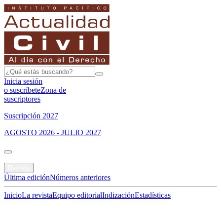
Inicia sesión
o suscríbete
Zona de
suscriptores
Suscripción 2027
AGOSTO 2026 - JULIO 2027
Portada
Revista
Última edición
Números anteriores
Inicio
La revista
Equipo editorial
Indización
Estadísticas
Especial del mes
Jurisprudencias