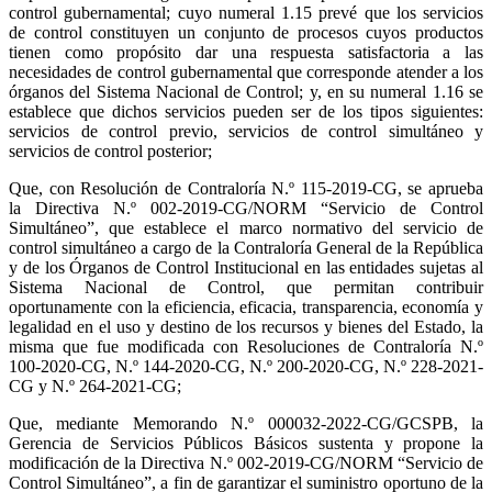
control gubernamental; cuyo numeral 1.15 prevé que los servicios
de control constituyen un conjunto de procesos cuyos productos
tienen como propósito dar una respuesta satisfactoria a las
necesidades de control gubernamental que corresponde atender a los
órganos del Sistema Nacional de Control; y, en su numeral 1.16 se
establece que dichos servicios pueden ser de los tipos siguientes:
servicios de control previo, servicios de control simultáneo y
servicios de control posterior;
Que, con Resolución de Contraloría N.º 115-2019-CG, se aprueba
la Directiva N.º 002-2019-CG/NORM “Servicio de Control
Simultáneo”, que establece el marco normativo del servicio de
control simultáneo a cargo de la Contraloría General de la República
y de los Órganos de Control Institucional en las entidades sujetas al
Sistema Nacional de Control, que permitan contribuir
oportunamente con la eficiencia, eficacia, transparencia, economía y
legalidad en el uso y destino de los recursos y bienes del Estado, la
misma que fue modificada con Resoluciones de Contraloría N.º
100-2020-CG, N.º 144-2020-CG, N.º 200-2020-CG, N.º 228-2021-
CG y N.º 264-2021-CG;
Que, mediante Memorando N.º 000032-2022-CG/GCSPB, la
Gerencia de Servicios Públicos Básicos sustenta y propone la
modificación de la Directiva N.º 002-2019-CG/NORM “Servicio de
Control Simultáneo”, a fin de garantizar el suministro oportuno de la