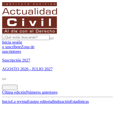
Inicia sesión
o suscríbete
Zona de
suscriptores
Suscripción 2027
AGOSTO 2026 - JULIO 2027
Portada
Revista
Última edición
Números anteriores
Inicio
La revista
Equipo editorial
Indización
Estadísticas
Especial del mes
Jurisprudencias