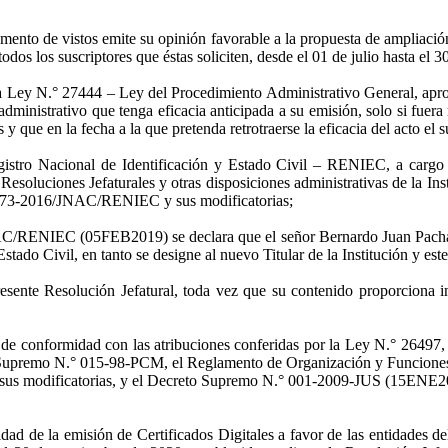
nto de vistos emite su opinión favorable a la propuesta de ampliación 
 todos los suscriptores que éstas soliciten, desde el 01 de julio hasta el
e la Ley N.° 27444 – Ley del Procedimiento Administrativo General, 
dministrativo que tenga eficacia anticipada a su emisión, solo si fuer
y que en la fecha a la que pretenda retrotraerse la eficacia del acto el 
gistro Nacional de Identificación y Estado Civil – RENIEC, a cargo 
 Resoluciones Jefaturales y otras disposiciones administrativas de la Ins
.° 73-2016/JNAC/RENIEC y sus modificatorias;
NAC/RENIEC (05FEB2019) se declara que el señor Bernardo Juan Pachas 
stado Civil, en tanto se designe al nuevo Titular de la Institución y e
sente Resolución Jefatural, toda vez que su contenido proporciona inf
, de conformidad con las atribuciones conferidas por la Ley N.° 26497,
upremo N.° 015-98-PCM, el Reglamento de Organización y Funciones de
 modificatorias, y el Decreto Supremo N.° 001-2009-JUS (15ENE200
ad de la emisión de Certificados Digitales a favor de las entidades del