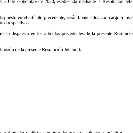
asta el 30 de septiembre de 2020, establecida mediante la Resolución 
ispuesto en el artículo precedente, serán financiados con cargo a los r
tos respectivos.
lo dispuesto en los artículos precedentes de la presente Resolución 
ifusión de la presente Resolución Jefatural.
les y abogados civilistas con rigor dogmático y soluciones prácticas.