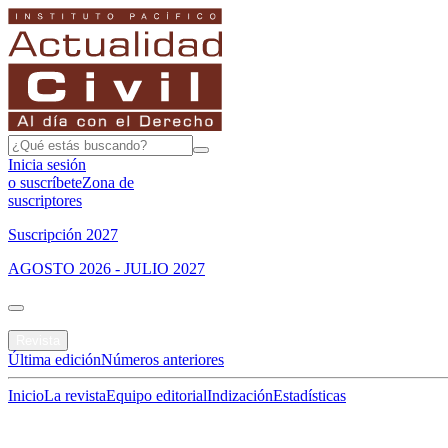
Inicia sesión
o suscríbete
Zona de
suscriptores
Suscripción 2027
AGOSTO 2026 - JULIO 2027
Portada
Revista
Última edición
Números anteriores
Inicio
La revista
Equipo editorial
Indización
Estadísticas
Especial del mes
Jurisprudencias