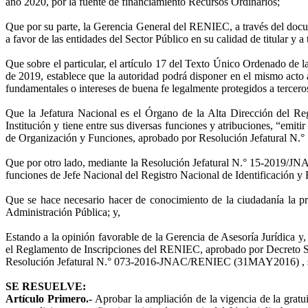
año 2020, por la fuente de financiamiento Recursos Ordinarios;
Que por su parte, la Gerencia General del RENIEC, a través del docume
a favor de las entidades del Sector Público en su calidad de titular y a
Que sobre el particular, el artículo 17 del Texto Único Ordenado d
de 2019, establece que la autoridad podrá disponer en el mismo acto a
fundamentales o intereses de buena fe legalmente protegidos a terceros 
Que la Jefatura Nacional es el Órgano de la Alta Dirección del Re
Institución y tiene entre sus diversas funciones y atribuciones, “emitir
de Organización y Funciones, aprobado por Resolución Jefatural N
Que por otro lado, mediante la Resolución Jefatural N.° 15-2019/J
funciones de Jefe Nacional del Registro Nacional de Identificación y E
Que se hace necesario hacer de conocimiento de la ciudadanía la pre
Administración Pública; y,
Estando a la opinión favorable de la Gerencia de Asesoría Jurídica y
el Reglamento de Inscripciones del RENIEC, aprobado por Decreto S
Resolución Jefatural N.° 073-2016-JNAC/RENIEC (31MAY2016) , sus
SE RESUELVE:
Artículo Primero.-
Aprobar la ampliación de la vigencia de la gratuid