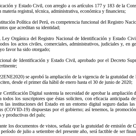
cación y Estado Civil, con arreglo a os artículos 177 y 183 de la Co
 materia registral, técnica, administrativa, económica y financiera;
stitución Política del Perú, es competencia funcional del Registro Nacio
ntos que acreditan su identidad;
, Ley Orgánica del Registro Nacional de Identificación y Estado Civi
todos los actos civiles, comerciales, administrativos, judiciales y, en
uyo favor ha sido otorgado;
cional de Identificación y Estado Civil, aprobado por el Decreto Su
ertinente;
2020) se aprobó la ampliación de la vigencia de la gratuidad de la e
liciten, desde el primer día hábil de enero hasta el 30 de junio de 2020;
 Certificación Digital sustenta la necesidad de aprobar la ampliación de
 a todos los suscriptores que éstas soliciten, con eficacia anticipada 
 las instituciones del Estado en un entorno digital seguro dadas las ga
s (COVID-19) dispuestas por el gobierno; así tenemos, la promoción d
 y productivas del país;
nte los documentos de vistos, señala que la gratuidad de emisión de Cer
el período de julio a setiembre del presente año, será factible de ser fin