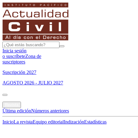
Inicia sesión
o suscríbete
Zona de
suscriptores
Suscripción 2027
AGOSTO 2026 - JULIO 2027
Portada
Revista
Última edición
Números anteriores
Inicio
La revista
Equipo editorial
Indización
Estadísticas
Especial del mes
Jurisprudencias