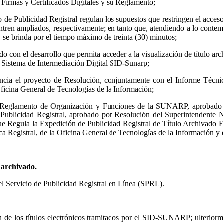
Firmas y Certificados Digitales y su Reglamento;
 de Publicidad Registral regulan los supuestos que restringen el acceso
ntren ampliados, respectivamente; en tanto que, atendiendo a lo contem
a, se brinda por el tiempo máximo de treinta (30) minutos;
 con el desarrollo que permita acceder a la visualización de título arch
el Sistema de Intermediación Digital SID-Sunarp;
ncia el proyecto de Resolución, conjuntamente con el Informe Técnico
Oficina General de Tecnologías de la Información;
9 del Reglamento de Organización y Funciones de la SUNARP, aproba
e Publicidad Registral, aprobado por Resolución del Superintendent
e Regula la Expedición de Publicidad Registral de Título Archivad
a Registral, de la Oficina General de Tecnologías de la Información y d
o archivado.
del Servicio de Publicidad Registral en Línea (SPRL).
ón de los títulos electrónicos tramitados por el SID-SUNARP; ulteriorm