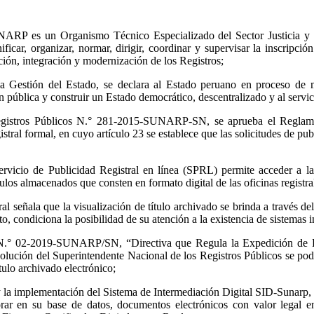
NARP es un Organismo Técnico Especializado del Sector Justicia y De
ficar, organizar, normar, dirigir, coordinar y supervisar la inscripci
ción, integración y modernización de los Registros;
estión del Estado, se declara al Estado peruano en proceso de mode
n pública y construir un Estado democrático, descentralizado y al servi
gistros Públicos N.° 281-2015-SUNARP-SN, se aprueba el Reglamento
stral formal, en cuyo artículo 23 se establece que las solicitudes de pu
vicio de Publicidad Registral en línea (SPRL) permite acceder a la ba
títulos almacenados que consten en formato digital de las oficinas regist
al señala que la visualización de título archivado se brinda a través d
 condiciona la posibilidad de su atención a la existencia de sistemas i
 N.° 02-2019-SUNARP/SN, “Directiva que Regula la Expedición de Pu
ón del Superintendente Nacional de los Registros Públicos se podrá 
tulo archivado electrónico;
y la implementación del Sistema de Intermediación Digital SID-Sunarp, l
orar en su base de datos, documentos electrónicos con valor legal en