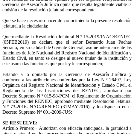
Gerencia de Asesoría Jurídica opina que resulta legalmente viable la
emisión de la resolución jefatural correspondiente;
Que se hace necesario hacer de conocimiento la presente resolución
jefatural a la ciudadanía;
Que mediante la Resolución Jefatural N.º 15-2019/JNAC/RENIEC
(05FEB2019) se declara que el señor Bernardo Juan Pachas
Serrano, en su calidad de Gerente General, asume interinamente las
funciones de Jefe Nacional del Registro Nacional de Identificación y
Estado Civil, en tanto se designe al nuevo titular de la institución y
este asuma las funciones que por ley le corresponden;
Estando a lo opinado por la Gerencia de Asesoría Jurídica y
conforme a las atribuciones conferidas por la Ley N.º 26497, Ley
Orgánica del Registro Nacional de Identificación y Estado Civil, el
Reglamento de las Inscripciones del RENIEC, aprobado por
Decreto Supremo N.º 015-98-PCM, el Reglamento de Organización
y Funciones del RENIEC, aprobado mediante Resolución Jefatural
N.º 73-2016-JNAC/RENIEC (31MAY2016), y lo dispuesto en el
Decreto Supremo Nº 001-2009-JUS;
SE RESUELVE:
Artículo Primero.-
Autorizar, con eficacia anticipada, la gratuidad a
nivel nacional en los procedimientos de inscripción, duplicado y