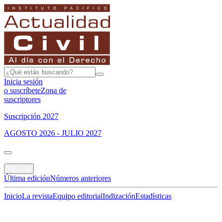
Inicia sesión
o suscríbete
Zona de
suscriptores
Suscripción 2027
AGOSTO 2026 - JULIO 2027
Portada
Revista
Última edición
Números anteriores
Inicio
La revista
Equipo editorial
Indización
Estadísticas
Especial del mes
Jurisprudencias