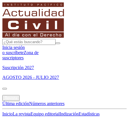
Inicia sesión
o suscríbete
Zona de
suscriptores
Suscripción 2027
AGOSTO 2026 - JULIO 2027
Portada
Revista
Última edición
Números anteriores
Inicio
La revista
Equipo editorial
Indización
Estadísticas
Especial del mes
Jurisprudencias