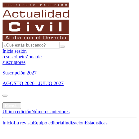
Inicia sesión
o suscríbete
Zona de
suscriptores
Suscripción 2027
AGOSTO 2026 - JULIO 2027
Portada
Revista
Última edición
Números anteriores
Inicio
La revista
Equipo editorial
Indización
Estadísticas
Especial del mes
Jurisprudencias