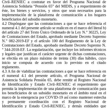
Civil–RENIEC a contratar en favor del Programa Nacional de
Asistencia Solidaria “Pensión 65” del MIDIS, y a requerimiento de
éste, los bienes y servicios, y otros que sean necesarios para la
implementación de la plataforma de comunicación a los hogares
beneficiarios del subsidio monetario.
4.2 Dispóngase que las contrataciones a que se hace referencia el
numeral 4.1 del presente artículo se realicen en el marco del literal b)
del artículo 27 del Texto Único Ordenado de la Ley N.° 30225, Ley
de Contrataciones del Estado, aprobado mediante Decreto Supremo
N.° 082-2019-EF y el artículo 100 del Reglamento de la Ley de
Contrataciones del Estado, aprobado mediante Decreto Supremo N.
° 344-2018-EF. La regularización, que incluye los informes técnicos
y legales que justiﬁcan el carácter urgente de dichas contrataciones,
se efectúa en un plazo máximo de treinta (30) días hábiles, cuyo
inicio se computa de acuerdo con lo previsto en el citado
reglamento.
4.3 A ﬁn de viabilizar las contrataciones a que se hace referencia en
el numeral 4.1 del presente artículo, el Programa Nacional de
Asistencia Solidaria Pensión 65, debe remitir al Registro Nacional
de Identificación y Estado Civil–RENIEC el requerimiento que
permita la implementación de una plataforma de comunicación para
los beneficiarios de un subsidio monetario en el ámbito rural en el
marco de la emergencia por COVID-19 así como mantener estrecha
y permanente coordinación con el Registro Nacional de
Identificación y Estado Civil-RENIEC, y demás entidades que