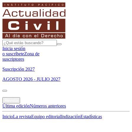
Inicia sesión
o suscríbete
Zona de
suscriptores
Suscripción 2027
AGOSTO 2026 - JULIO 2027
Portada
Revista
Última edición
Números anteriores
Inicio
La revista
Equipo editorial
Indización
Estadísticas
Especial del mes
Jurisprudencias