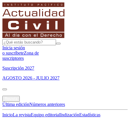
Inicia sesión
o suscríbete
Zona de
suscriptores
Suscripción 2027
AGOSTO 2026 - JULIO 2027
Portada
Revista
Última edición
Números anteriores
Inicio
La revista
Equipo editorial
Indización
Estadísticas
Especial del mes
Jurisprudencias