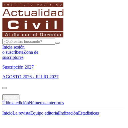
Inicia sesión
o suscríbete
Zona de
suscriptores
Suscripción 2027
AGOSTO 2026 - JULIO 2027
Portada
Revista
Última edición
Números anteriores
Inicio
La revista
Equipo editorial
Indización
Estadísticas
Especial del mes
Jurisprudencias