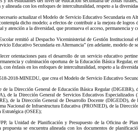
las y los estudiantes del nivel de educación secundaria de zonas rurale
y alineada con los enfoques de interculturalidad, respeto a la diversid
a necesario actualizar el Modelo de Servicio Educativo Secundaria en Alt
contempla dicho modelo; a efectos de contribuir a la mejora de logros d
l y atención a la diversidad, que promueva el acceso, permanencia y conti
n Escolar remitió al Despacho Viceministerial de Gestión Instituci
rvicio Educativo Secundaria en Alternancia” (en adelante, modelo de se
ecer orientaciones para el desarrollo de un servicio educativo pertine
ermanencia y culminación oportuna de la Educación Básica Regular, en
con énfasis en los enfoques de interculturalidad, respeto a la diversid
.° 518-2018-MINEDU, que crea el Modelo de Servicio Educativo Secunda
le de la Dirección General de Educación Básica Regular (DIGEBR), de
), de la Dirección General de Servicios Educativos Especializados
RE), de la Dirección General de Desarrollo Docente (DIGEDD), de 
rama Nacional de Infraestructura Educativa (PRONIED), de la Direcció
 Estratégica (OSEE);
 Unidad de Planificación y Presupuesto de la Oficina de Planific
a propuesta se encuentra alineada con los documentos de planificación