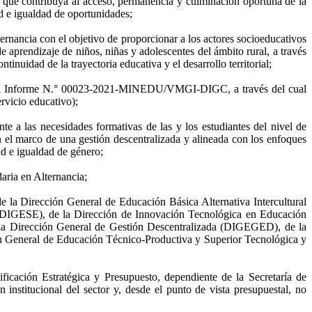
s, que contribuya al acceso, permanencia y culminación oportuna de la
ad e igualdad de oportunidades;
ernancia con el objetivo de proporcionar a los actores socioeducativos
e aprendizaje de niños, niñas y adolescentes del ámbito rural, a través
nuidad de la trayectoria educativa y el desarrollo territorial;
onal el Informe N.° 00023-2021-MINEDU/VMGI-DIGC, a través del cual
rvicio educativo);
nte a las necesidades formativas de las y los estudiantes del nivel de
 el marco de una gestión descentralizada y alineada con los enfoques
ad e igualdad de género;
ria en Alternancia;
 la Dirección General de Educación Básica Alternativa Intercultural
 (DIGESE), de la Dirección de Innovación Tecnológica en Educación
la Dirección General de Gestión Descentralizada (DIGEGED), de la
n General de Educación Técnico-Productiva y Superior Tecnológica y
ación Estratégica y Presupuesto, dependiente de la Secretaría de
 institucional del sector y, desde el punto de vista presupuestal, no