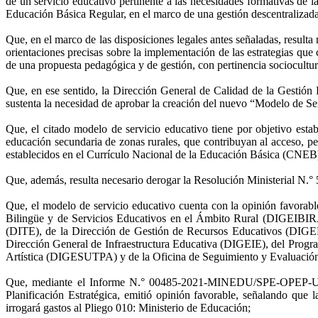
de un servicio educativo pertinente a las necesidades formativas de 
Educación Básica Regular, en el marco de una gestión descentralizada 
Que, en el marco de las disposiciones legales antes señaladas, result
orientaciones precisas sobre la implementación de las estrategias que 
de una propuesta pedagógica y de gestión, con pertinencia sociocultura
Que, en ese sentido, la Dirección General de Calidad de la Gestió
sustenta la necesidad de aprobar la creación del nuevo “Modelo de Se
Que, el citado modelo de servicio educativo tiene por objetivo establ
educación secundaria de zonas rurales, que contribuyan al acceso, p
establecidos en el Currículo Nacional de la Educación Básica (CNEB), 
Que, además, resulta necesario derogar la Resolución Ministerial N
Que, el modelo de servicio educativo cuenta con la opinión favorab
Bilingüe y de Servicios Educativos en el Ámbito Rural (DIGEIBIRA
(DITE), de la Dirección de Gestión de Recursos Educativos (DIGE
Dirección General de Infraestructura Educativa (DIGEIE), del Prog
Artística (DIGESUTPA) y de la Oficina de Seguimiento y Evaluación
Que, mediante el Informe N.° 00485-2021-MINEDU/SPE-OPEP-UPP, la
Planificación Estratégica, emitió opinión favorable, señalando que l
irrogará gastos al Pliego 010: Ministerio de Educación;