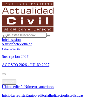
Inicia sesión
o suscríbete
Zona de
suscriptores
Suscripción 2027
AGOSTO 2026 - JULIO 2027
Portada
Revista
Última edición
Números anteriores
Inicio
La revista
Equipo editorial
Indización
Estadísticas
Especial del mes
Jurisprudencias