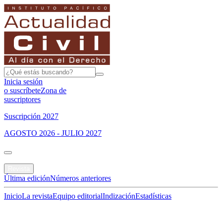
Inicia sesión
o suscríbete
Zona de
suscriptores
Suscripción 2027
AGOSTO 2026 - JULIO 2027
Portada
Revista
Última edición
Números anteriores
Inicio
La revista
Equipo editorial
Indización
Estadísticas
Especial del mes
Jurisprudencias