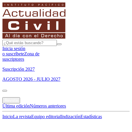
Inicia sesión
o suscríbete
Zona de
suscriptores
Suscripción 2027
AGOSTO 2026 - JULIO 2027
Portada
Revista
Última edición
Números anteriores
Inicio
La revista
Equipo editorial
Indización
Estadísticas
Especial del mes
Jurisprudencias