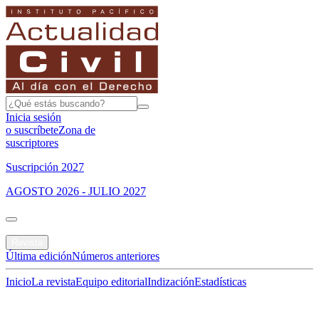
Inicia sesión
o suscríbete
Zona de
suscriptores
Suscripción 2027
AGOSTO 2026 - JULIO 2027
Portada
Revista
Última edición
Números anteriores
Inicio
La revista
Equipo editorial
Indización
Estadísticas
Especial del mes
Jurisprudencias