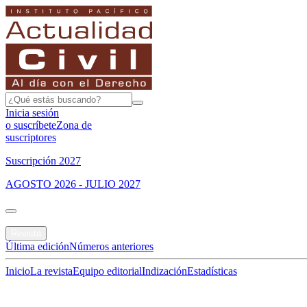
Inicia sesión
o suscríbete
Zona de
suscriptores
Suscripción 2027
AGOSTO 2026 - JULIO 2027
Portada
Revista
Última edición
Números anteriores
Inicio
La revista
Equipo editorial
Indización
Estadísticas
Especial del mes
Jurisprudencias