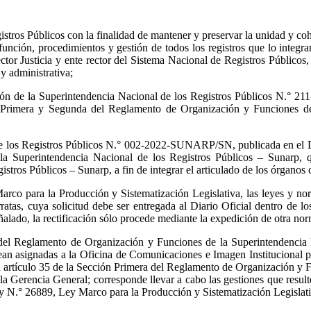
ros Públicos con la finalidad de mantener y preservar la unidad y cohere
 función, procedimientos y gestión de todos los registros que lo integr
r Justicia y ente rector del Sistema Nacional de Registros Públicos,
 y administrativa;
n de la Superintendencia Nacional de los Registros Públicos N.° 2
 Primera y Segunda del Reglamento de Organización y Funciones de 
e los Registros Públicos N.° 002-2022-SUNARP/SN, publicada en el Di
la Superintendencia Nacional de los Registros Públicos – Sunarp, 
tros Públicos – Sunarp, a fin de integrar el articulado de los órganos 
arco para la Producción y Sistematización Legislativa, las leyes y nor
ratas, cuya solicitud debe ser entregada al Diario Oficial dentro de los
eñalado, la rectificación sólo procede mediante la expedición de otra no
 del Reglamento de Organización y Funciones de la Superintendencia
n asignadas a la Oficina de Comunicaciones e Imagen Institucional po
el artículo 35 de la Sección Primera del Reglamento de Organización y 
 Gerencia General; corresponde llevar a cabo las gestiones que resulten 
ey N.° 26889, Ley Marco para la Producción y Sistematización Legislati