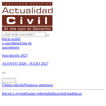
Inicia sesión
o suscríbete
Zona de
suscriptores
Suscripción 2027
AGOSTO 2026 - JULIO 2027
Portada
Revista
Última edición
Números anteriores
Inicio
La revista
Equipo editorial
Indización
Estadísticas
Especial del mes
Jurisprudencias