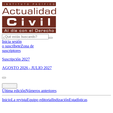
Inicia sesión
o suscríbete
Zona de
suscriptores
Suscripción 2027
AGOSTO 2026 - JULIO 2027
Portada
Revista
Última edición
Números anteriores
Inicio
La revista
Equipo editorial
Indización
Estadísticas
Especial del mes
Jurisprudencias