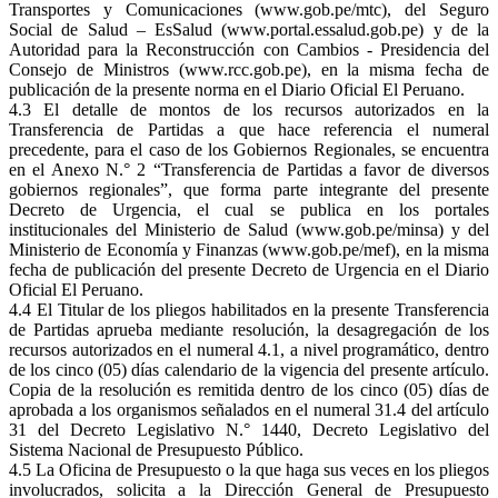
Transportes y Comunicaciones (www.gob.pe/mtc), del Seguro
Social de Salud – EsSalud (www.portal.essalud.gob.pe) y de la
Autoridad para la Reconstrucción con Cambios - Presidencia del
Consejo de Ministros (www.rcc.gob.pe), en la misma fecha de
publicación de la presente norma en el Diario Oficial El Peruano.
4.3 El detalle de montos de los recursos autorizados en la
Transferencia de Partidas a que hace referencia el numeral
precedente, para el caso de los Gobiernos Regionales, se encuentra
en el Anexo N.° 2 “Transferencia de Partidas a favor de diversos
gobiernos regionales”, que forma parte integrante del presente
Decreto de Urgencia, el cual se publica en los portales
institucionales del Ministerio de Salud (www.gob.pe/minsa) y del
Ministerio de Economía y Finanzas (www.gob.pe/mef), en la misma
fecha de publicación del presente Decreto de Urgencia en el Diario
Oficial El Peruano.
4.4 El Titular de los pliegos habilitados en la presente Transferencia
de Partidas aprueba mediante resolución, la desagregación de los
recursos autorizados en el numeral 4.1, a nivel programático, dentro
de los cinco (05) días calendario de la vigencia del presente artículo.
Copia de la resolución es remitida dentro de los cinco (05) días de
aprobada a los organismos señalados en el numeral 31.4 del artículo
31 del Decreto Legislativo N.° 1440, Decreto Legislativo del
Sistema Nacional de Presupuesto Público.
4.5 La Oficina de Presupuesto o la que haga sus veces en los pliegos
involucrados, solicita a la Dirección General de Presupuesto