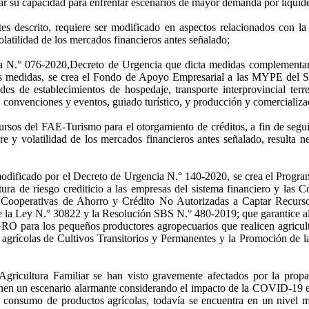
ar su capacidad para enfrentar escenarios de mayor demanda por liquid
tes descrito, requiere ser modificado en aspectos relacionados con la
olatilidad de los mercados financieros antes señalado;
cia N.° 076-2020,Decreto de Urgencia que dicta medidas complementar
as medidas, se crea el Fondo de Apoyo Empresarial a las MYPE del S
s de establecimientos de hospedaje, transporte interprovincial terres
, convenciones y eventos, guiado turístico, y producción y comercializac
ursos del FAE-Turismo para el otorgamiento de créditos, a fin de segu
 y volatilidad de los mercados financieros antes señalado, resulta ne
modificado por el Decreto de Urgencia N.° 140-2020, se crea el Progra
a de riesgo crediticio a las empresas del sistema financiero y las C
Cooperativas de Ahorro y Crédito No Autorizadas a Captar Recursos
 la Ley N.° 30822 y la Resolución SBS N.° 480-2019; que garantice al p
GRO para los pequeños productores agropecuarios que realicen agricu
s agrícolas de Cultivos Transitorios y Permanentes y la Promoción de l
 Agricultura Familiar se han visto gravemente afectados por la pr
ienen un escenario alarmante considerando el impacto de la COVID-19 en
 consumo de productos agrícolas, todavía se encuentra en un nivel muy