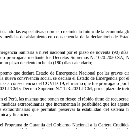
tando las expectativas sobre el crecimiento futuro de la economía glo
las medidas de aislamiento en consecuencia de la declaratoria de Est
encia Sanitaria a nivel nacional por el plazo de noventa (90) días 
a sido prorrogada mediante los Decretos Supremos N.° 020-2020-SA,
r un plazo de ciento ochenta (180) días calendario;
mo que declara Estado de Emergencia Nacional por las graves circun
 nueva convivencia social, se declara el Estado de Emergencia por el pl
 personas a consecuencia del COVID-19; el mismo que fue prorrogado 
M y Decreto Supremo N.° 123-2021-PCM, por el plazo de treinta y un
n el Perú, las mismas que ponen en riesgo el rápido ritmo de recuperac
 medidas extraordinarias que incrementan la posibilidad que los agent
as extraordinarias que permitan preservar la estabilidad del sistem
mica y financiera;
el Programa de Garantía del Gobierno Nacional a la Cartera Crediticia