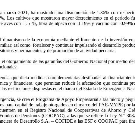
ia a marzo 2021, ha mostrado una disminución de 1.86% con respect
5%. Los cultivos que mostraron mayor decrecimiento en el período 
aves con -1.51%, fibra de alpaca con -1.19% y vacuno con -0.99% ent
 el dinamismo de la economía mediante el fomento de la inversión en 
iliar; así como, fortalecer y continuar impulsando el desarrollo produc
itorios y permanentes y de promoción de actividad pecuaria;
para el otorgamiento de las garantías del Gobierno Nacional por medio
acionales;
cia que dicta medidas complementarias destinadas al financiamiento
ica y financiera, que permitan reducir la afectación que continúa p
e las restricciones dispuestas en el marco del Estado de Emergencia Nac
 Urgencia, se crea el Programa de Apoyo Empresarial a las micro y peq
itos para capital de trabajo otorgados en el marco del PAE-MYPE por 
cuentren en el Registro Nacional de Cooperativas de Ahorro y Cré
 Fondos de Pensiones (COOPAC), a las que se refiere la Ley N.° 30
inanciera de Desarrollo S.A. – COFIDE a las ESF o COOPAC para financ