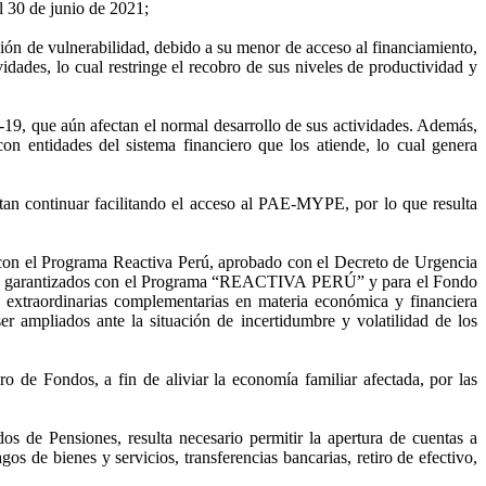
 30 de junio de 2021;
ión de vulnerabilidad, debido a su menor de acceso al financiamiento,
vidades, lo cual restringe el recobro de sus niveles de productividad y
9, que aún afectan el normal desarrollo de sus actividades. Además,
n entidades del sistema financiero que los atiende, lo cual genera
tan continuar facilitando el acceso al PAE-MYPE, por lo que resulta
os con el Programa Reactiva Perú, aprobado con el Decreto de Urgencia
ditos garantizados con el Programa “REACTIVA PERÚ” y para el Fondo
traordinarias complementarias en materia económica y financiera
ampliados ante la situación de incertidumbre y volatilidad de los
o de Fondos, a fin de aliviar la economía familiar afectada, por las
s de Pensiones, resulta necesario permitir la apertura de cuentas a
os de bienes y servicios, transferencias bancarias, retiro de efectivo,