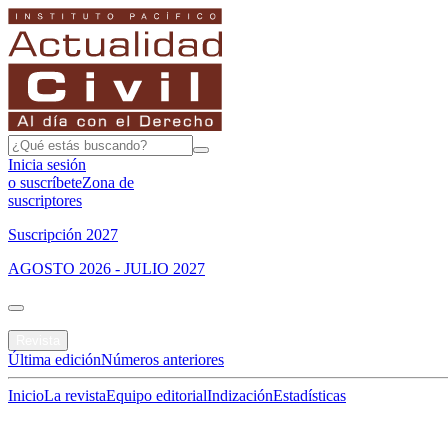
Inicia sesión
o suscríbete
Zona de
suscriptores
Suscripción 2027
AGOSTO 2026 - JULIO 2027
Portada
Revista
Última edición
Números anteriores
Inicio
La revista
Equipo editorial
Indización
Estadísticas
Especial del mes
Jurisprudencias