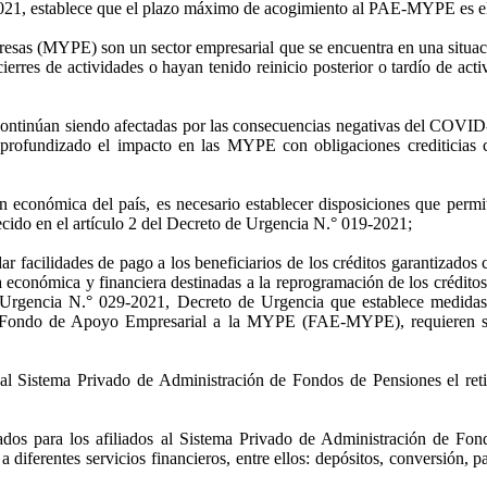
-2021, establece que el plazo máximo de acogimiento al PAE-MYPE es el
resas (MYPE) son un sector empresarial que se encuentra en una situac
erres de actividades o hayan tenido reinicio posterior o tardío de acti
ontinúan siendo afectadas por las consecuencias negativas del COVID-1
 profundizado el impacto en las MYPE con obligaciones crediticias co
 económica del país, es necesario establecer disposiciones que permi
ecido en el artículo 2 del Decreto de Urgencia N.° 019-2021;
ar facilidades de pago a los beneficiarios de los créditos garantizad
a económica y financiera destinadas a la reprogramación de los cré
gencia N.° 029-2021, Decreto de Urgencia que establece medidas ex
el Fondo de Apoyo Empresarial a la MYPE (FAE-MYPE), requieren ser 
al Sistema Privado de Administración de Fondos de Pensiones el retir
dos para los afiliados al Sistema Privado de Administración de Fondo
iferentes servicios financieros, entre ellos: depósitos, conversión, pag