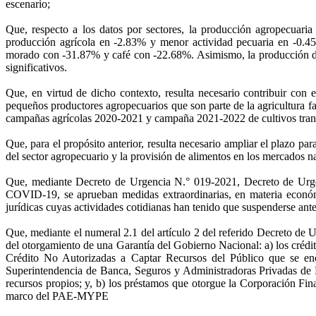
escenario;
Que, respecto a los datos por sectores, la producción agropecuar
producción agrícola en -2.83% y menor actividad pecuaria en -0.4
morado con -31.87% y café con -22.68%. Asimismo, la producción de 
significativos.
Que, en virtud de dicho contexto, resulta necesario contribuir con
pequeños productores agropecuarios que son parte de la agricultura fam
campañas agrícolas 2020-2021 y campaña 2021-2022 de cultivos trans
Que, para el propósito anterior, resulta necesario ampliar el plazo 
del sector agropecuario y la provisión de alimentos en los mercados n
Que, mediante Decreto de Urgencia N.° 019-2021, Decreto de Urgen
COVID-19, se aprueban medidas extraordinarias, en materia económ
jurídicas cuyas actividades cotidianas han tenido que suspenderse ant
Que, mediante el numeral 2.1 del artículo 2 del referido Decreto de
del otorgamiento de una Garantía del Gobierno Nacional: a) los créd
Crédito No Autorizadas a Captar Recursos del Público que se en
Superintendencia de Banca, Seguros y Administradoras Privadas de
recursos propios; y, b) los préstamos que otorgue la Corporación F
marco del PAE-MYPE