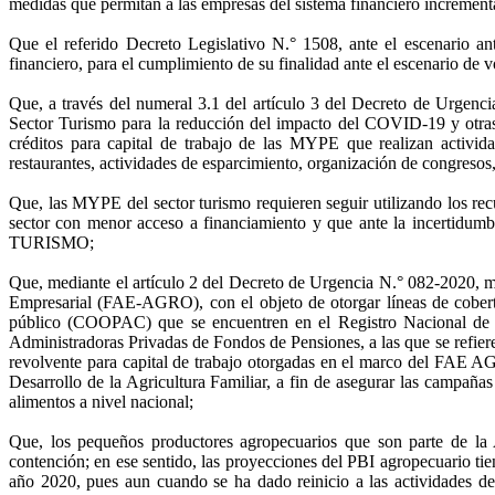
medidas que permitan a las empresas del sistema financiero increment
Que el referido Decreto Legislativo N.° 1508, ante el escenario an
financiero, para el cumplimiento de su finalidad ante el escenario de v
Que, a través del numeral 3.1 del artículo 3 del Decreto de Urgen
Sector Turismo para la reducción del impacto del COVID-19 y otr
créditos para capital de trabajo de las MYPE que realizan actividade
restaurantes, actividades de esparcimiento, organización de congresos
Que, las MYPE del sector turismo requieren seguir utilizando los rec
sector con menor acceso a financiamiento y que ante la incertidumbre
TURISMO;
Que, mediante el artículo 2 del Decreto de Urgencia N.° 082-2020, 
Empresarial (FAE-AGRO), con el objeto de otorgar líneas de cobertur
público (COOPAC) que se encuentren en el Registro Nacional de 
Administradoras Privadas de Fondos de Pensiones, a las que se refiere
revolvente para capital de trabajo otorgadas en el marco del FAE A
Desarrollo de la Agricultura Familiar, a fin de asegurar las campaña
alimentos a nivel nacional;
Que, los pequeños productores agropecuarios que son parte de la
contención; en ese sentido, las proyecciones del PBI agropecuario t
año 2020, pues aun cuando se ha dado reinicio a las actividades de