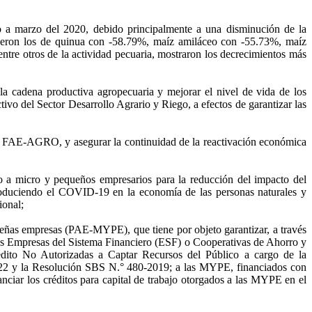
o a marzo del 2020, debido principalmente a una disminución de la
fueron los de quinua con -58.79%, maíz amiláceo con -55.73%, maíz
re otros de la actividad pecuaria, mostraron los decrecimientos más
la cadena productiva agropecuaria y mejorar el nivel de vida de los
tivo del Sector Desarrollo Agrario y Riego, a efectos de garantizar las
 del FAE-AGRO, y asegurar la continuidad de la reactivación económica
 a micro y pequeños empresarios para la reducción del impacto del
roduciendo el COVID-19 en la economía de las personas naturales y
ional;
ueñas empresas (PAE-MYPE), que tiene por objeto garantizar, a través
las Empresas del Sistema Financiero (ESF) o Cooperativas de Ahorro y
dito No Autorizadas a Captar Recursos del Público a cargo de la
822 y la Resolución SBS N.° 480-2019; a las MYPE, financiados con
iar los créditos para capital de trabajo otorgados a las MYPE en el