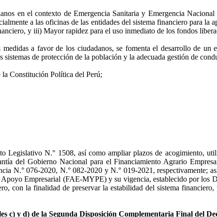
dadanos en el contexto de Emergencia Sanitaria y Emergencia Nacional 
cialmente a las oficinas de las entidades del sistema financiero para la a
inanciero, y iii) Mayor rapidez para el uso inmediato de los fondos liber
medidas a favor de los ciudadanos, se fomenta el desarrollo de un e
los sistemas de protección de la población y la adecuada gestión de cond
 la Constitución Política del Perú;
eto Legislativo N.° 1508, así como ampliar plazos de acogimiento, uti
ía del Gobierno Nacional para el Financiamiento Agrario Empresa
a N.° 076-2020, N.° 082-2020 y N.° 019-2021, respectivamente; así 
de Apoyo Empresarial (FAE-MYPE) y su vigencia, establecido por los D
iero, con la finalidad de preservar la estabilidad del sistema financi
rales c) y d) de la Segunda Disposición Complementaria Final del De