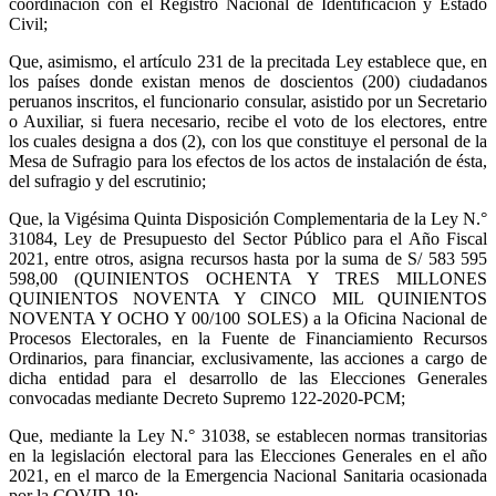
coordinación con el Registro Nacional de Identificación y Estado
Civil;
Que, asimismo, el artículo 231 de la precitada Ley establece que, en
los países donde existan menos de doscientos (200) ciudadanos
peruanos inscritos, el funcionario consular, asistido por un Secretario
o Auxiliar, si fuera necesario, recibe el voto de los electores, entre
los cuales designa a dos (2), con los que constituye el personal de la
Mesa de Sufragio para los efectos de los actos de instalación de ésta,
del sufragio y del escrutinio;
Que, la Vigésima Quinta Disposición Complementaria de la Ley N.°
31084, Ley de Presupuesto del Sector Público para el Año Fiscal
2021, entre otros, asigna recursos hasta por la suma de S/ 583 595
598,00 (QUINIENTOS OCHENTA Y TRES MILLONES
QUINIENTOS NOVENTA Y CINCO MIL QUINIENTOS
NOVENTA Y OCHO Y 00/100 SOLES) a la Oficina Nacional de
Procesos Electorales, en la Fuente de Financiamiento Recursos
Ordinarios, para financiar, exclusivamente, las acciones a cargo de
dicha entidad para el desarrollo de las Elecciones Generales
convocadas mediante Decreto Supremo 122-2020-PCM;
Que, mediante la Ley N.° 31038, se establecen normas transitorias
en la legislación electoral para las Elecciones Generales en el año
2021, en el marco de la Emergencia Nacional Sanitaria ocasionada
por la COVID-19;