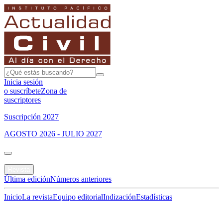
Inicia sesión
o suscríbete
Zona de
suscriptores
Suscripción 2027
AGOSTO 2026 - JULIO 2027
Portada
Revista
Última edición
Números anteriores
Inicio
La revista
Equipo editorial
Indización
Estadísticas
Especial del mes
Jurisprudencias