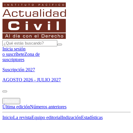
Inicia sesión
o suscríbete
Zona de
suscriptores
Suscripción 2027
AGOSTO 2026 - JULIO 2027
Portada
Revista
Última edición
Números anteriores
Inicio
La revista
Equipo editorial
Indización
Estadísticas
Especial del mes
Jurisprudencias