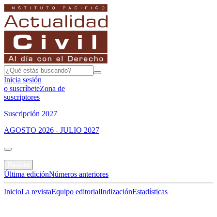
Inicia sesión
o suscríbete
Zona de
suscriptores
Suscripción 2027
AGOSTO 2026 - JULIO 2027
Portada
Revista
Última edición
Números anteriores
Inicio
La revista
Equipo editorial
Indización
Estadísticas
Especial del mes
Jurisprudencias