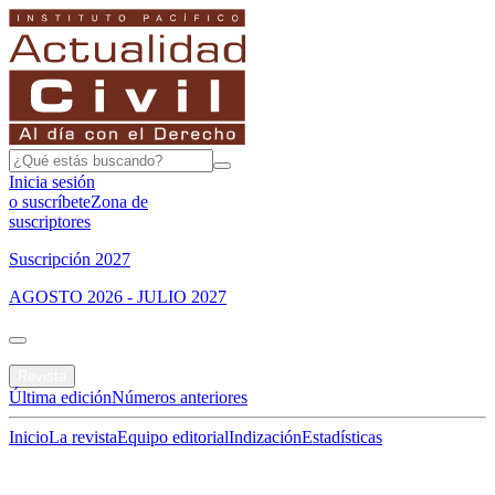
Inicia sesión
o suscríbete
Zona de
suscriptores
Suscripción 2027
AGOSTO 2026 - JULIO 2027
Portada
Revista
Última edición
Números anteriores
Inicio
La revista
Equipo editorial
Indización
Estadísticas
Especial del mes
Jurisprudencias