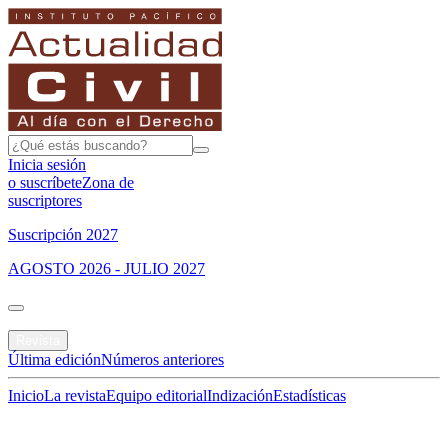
Inicia sesión
o suscríbete
Zona de
suscriptores
Suscripción 2027
AGOSTO 2026 - JULIO 2027
Portada
Revista
Última edición
Números anteriores
Inicio
La revista
Equipo editorial
Indización
Estadísticas
Especial del mes
Jurisprudencias