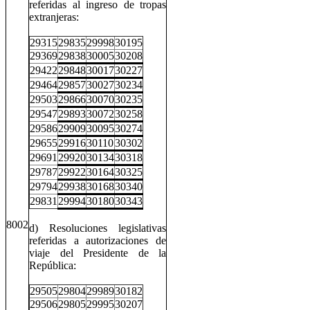
referidas al ingreso de tropas
extranjeras:
29315
29835
29998
30195
29369
29838
30005
30208
29422
29848
30017
30227
29464
29857
30027
30234
29503
29866
30070
30235
29547
29893
30072
30258
29586
29909
30095
30274
29655
29916
30110
30302
29691
29920
30134
30318
29787
29922
30164
30325
29794
29938
30168
30340
29831
29994
30180
30343
8002
d) Resoluciones legislativas
referidas a autorizaciones de
viaje del Presidente de la
República:
29505
29804
29989
30182
29506
29805
29995
30207