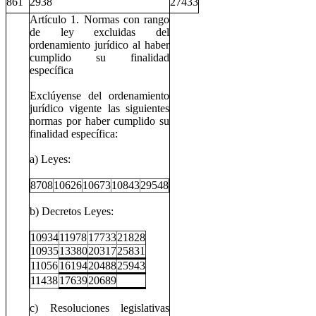
861
2938
27433
Artículo 1. Normas con rango
de ley excluidas del
ordenamiento jurídico al haber
cumplido su finalidad
específica
Exclúyense del ordenamiento
jurídico vigente las siguientes
normas por haber cumplido su
finalidad específica:
a) Leyes:
8708
10626
10673
10843
29548
b) Decretos Leyes:
10934
11978
17733
21828
10935
13380
20317
25831
11056
16194
20488
25943
11438
17639
20689
c) Resoluciones legislativas