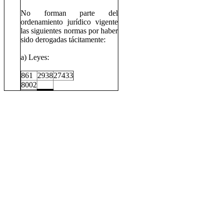
No forman parte del
ordenamiento jurídico vigente
las siguientes normas por haber
sido derogadas tácitamente:
a) Leyes:
861
2938
27433
8002