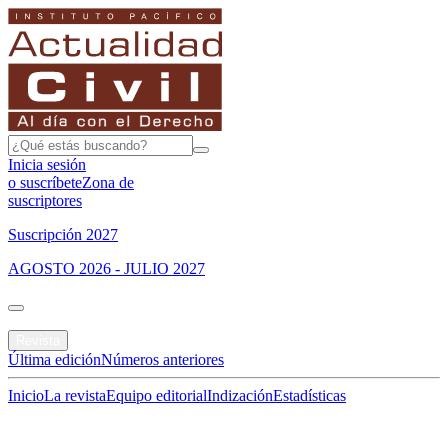
Inicia sesión
o suscríbete
Zona de
suscriptores
Suscripción 2027
AGOSTO 2026 - JULIO 2027
Portada
Revista
Última edición
Números anteriores
Inicio
La revista
Equipo editorial
Indización
Estadísticas
Especial del mes
Jurisprudencias