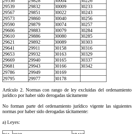
29536
29828
30004
30226
29539
29832
30009
30233
29567
29851
30022
30243
29573
29860
30040
30256
29590
29879
30074
30257
29606
29883
30079
30284
29610
29886
30080
30285
29621
29892
30089
30303
29641
29911
30158
30316
29653
29932
30163
30329
29669
29940
30165
30337
29681
29943
30166
30342
29786
29949
30169
29795
29977
30178
Artículo 2. Normas con rango de ley excluidas del ordenamiento
jurídico por haber sido derogadas tácitamente
No forman parte del ordenamiento jurídico vigente las siguientes
normas por haber sido derogadas tácitamente:
a) Leyes: