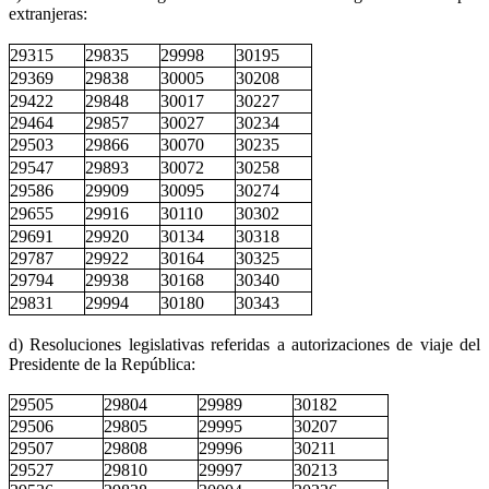
extranjeras:
29315
29835
29998
30195
29369
29838
30005
30208
29422
29848
30017
30227
29464
29857
30027
30234
29503
29866
30070
30235
29547
29893
30072
30258
29586
29909
30095
30274
29655
29916
30110
30302
29691
29920
30134
30318
29787
29922
30164
30325
29794
29938
30168
30340
29831
29994
30180
30343
d) Resoluciones legislativas referidas a autorizaciones de viaje del
Presidente de la República:
29505
29804
29989
30182
29506
29805
29995
30207
29507
29808
29996
30211
29527
29810
29997
30213