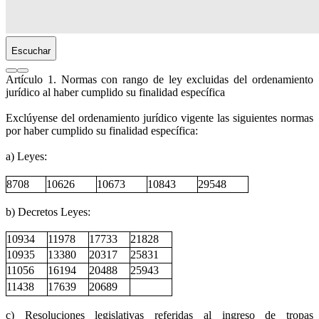
Escuchar
Artículo 1. Normas con rango de ley excluidas del ordenamiento
jurídico al haber cumplido su finalidad específica
Exclúyense del ordenamiento jurídico vigente las siguientes normas
por haber cumplido su finalidad específica:
a) Leyes:
8708
10626
10673
10843
29548
b) Decretos Leyes:
10934
11978
17733
21828
10935
13380
20317
25831
11056
16194
20488
25943
11438
17639
20689
c) Resoluciones legislativas referidas al ingreso de tropas