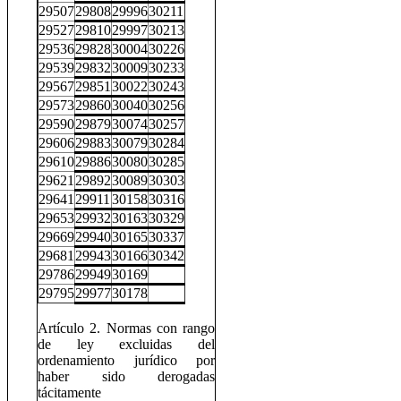
29507
29808
29996
30211
29527
29810
29997
30213
29536
29828
30004
30226
29539
29832
30009
30233
29567
29851
30022
30243
29573
29860
30040
30256
29590
29879
30074
30257
29606
29883
30079
30284
29610
29886
30080
30285
29621
29892
30089
30303
29641
29911
30158
30316
29653
29932
30163
30329
29669
29940
30165
30337
29681
29943
30166
30342
29786
29949
30169
29795
29977
30178
Artículo 2. Normas con rango
de ley excluidas del
ordenamiento jurídico por
haber sido derogadas
tácitamente