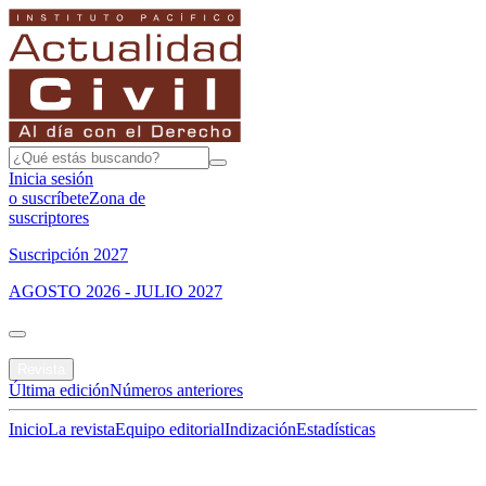
Inicia sesión
o suscríbete
Zona de
suscriptores
Suscripción 2027
AGOSTO 2026 - JULIO 2027
Portada
Revista
Última edición
Números anteriores
Inicio
La revista
Equipo editorial
Indización
Estadísticas
Especial del mes
Jurisprudencias