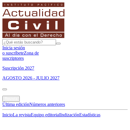
Inicia sesión
o suscríbete
Zona de
suscriptores
Suscripción 2027
AGOSTO 2026 - JULIO 2027
Portada
Revista
Última edición
Números anteriores
Inicio
La revista
Equipo editorial
Indización
Estadísticas
Especial del mes
Jurisprudencias