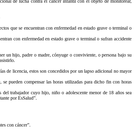
nal de lucha contra el cáncer infantil con el objeto de monitorear,
S
irectos que se encuentran con enfermedad en estado grave o terminal o
uentran con enfermedad en estado grave o terminal o sufran accidente
tener un hijo, padre o madre, cónyuge o conviviente, o persona bajo su
sistirlo.
días de licencia, estos son concedidos por un lapso adicional no mayor
te, se pueden compensar las horas utilizadas para dicho fin con horas
 del trabajador cuyo hijo, niño o adolescente menor de 18 años sea
stante por EsSalud”.
ntes con cáncer”.