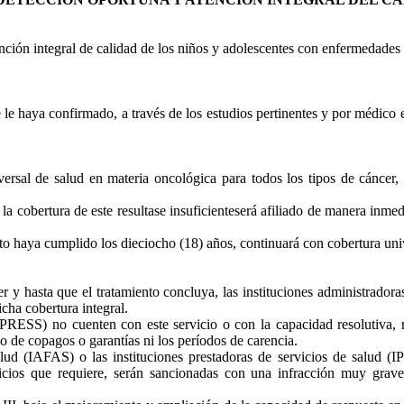
ención integral de calidad de los niños y adolescentes con enfermedades
le haya confirmado, a través de los estudios pertinentes y por médico es
versal de salud en materia oncológica para todos los tipos de cáncer, 
 la cobertura de este resultase insuficienteserá afiliado de manera inm
o haya cumplido los dieciocho (18) años, continuará con cobertura univer
cer y hasta que el tratamiento concluya, las instituciones administrado
cha cobertura integral.
(IPRESS) no cuenten con este servicio o con la capacidad resolutiva, r
go de copagos o garantías ni los períodos de carencia.
lud (IAFAS) o las instituciones prestadoras de servicios de salud (I
rvicios que requiere, serán sancionadas con una infracción muy gra