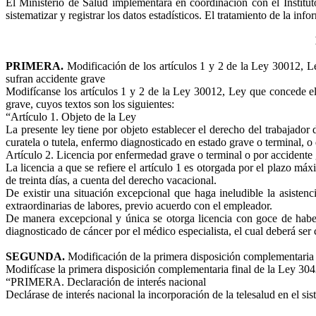
El Ministerio de Salud implementará en coordinación con el Institu
sistematizar y registrar los datos estadísticos. El tratamiento de la inf
PRIMERA.
Modificación de los artículos 1 y 2 de la Ley 30012, L
sufran accidente grave
Modifícanse los artículos 1 y 2 de la Ley 30012, Ley que concede el
grave, cuyos textos son los siguientes:
“Artículo 1.
Objeto de la Ley
La presente ley tiene por objeto establecer el derecho del trabajador
curatela o tutela, enfermo diagnosticado en estado grave o terminal, o 
Artículo 2.
Licencia por enfermedad grave o terminal o por accidente
La licencia a que se refiere el artículo 1 es otorgada por el plazo m
de treinta días, a cuenta del derecho vacacional.
De existir una situación excepcional que haga ineludible la asistenc
extraordinarias de labores, previo acuerdo con el empleador.
De manera excepcional y única se otorga licencia con goce de habe
diagnosticado de cáncer por el médico especialista, el cual deberá ser
SEGUNDA.
Modificación de la primera disposición complementaria
Modifícase la primera disposición complementaria final de la Ley 304
“PRIMERA. Declaración de interés nacional
Declárase de interés nacional la incorporación de la telesalud en el s