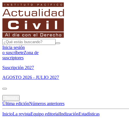
Inicia sesión
o suscríbete
Zona de
suscriptores
Suscripción 2027
AGOSTO 2026 - JULIO 2027
Portada
Revista
Última edición
Números anteriores
Inicio
La revista
Equipo editorial
Indización
Estadísticas
Especial del mes
Jurisprudencias