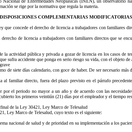
to Nacional de Enfermedades Neoplásicas (INEN), un observatorio nacio
ormación se rige por la normativa que regula la materia.
DISPOSICIONES COMPLEMENTARIAS MODIFICATORIA
ey que concede el derecho de licencia a trabajadores con familiares d
 derecho de licencia a trabajadores con familiares directos que se enc
 de la actividad pública y privada a gozar de licencia en los casos de 
que sufra accidente que ponga en serio riesgo su vida, con el objeto de a
 grave
áximo de siete días calendario, con goce de haber. De ser necesario más 
ia al familiar directo, fuera del plazo previsto en el párrafo preceden
r por el periodo no mayor a un año y de acuerdo con las necesidades
 cubierto los primeros veintiún (21) días por el empleador y el tiempo re
 final de la Ley 30421, Ley Marco de Telesalud
21, Ley Marco de Telesalud, cuyo texto es el siguiente:
istema nacional de salud y de prioridad en su implementación a los pacie