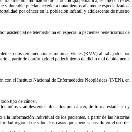
el tratamiento ambulatorio de la oncología pediátrica, establecen redes
te vulnerable puedan acceder a tratamientos altamente especializados,
ortalidad por cáncer en la población infantil y adolescente de nuestro
r asistencial de telemedicina en especial a pacientes beneficiarios de
alente a dos remuneraciones mínimas vitales (RMV) al trabajador por
lario a partir de confirmado el padecimiento de dicho mal debidamente
ión con el Instituto Nacional de Enfermedades Neoplásicas (INEN), en
todo tipo de cáncer.
los niños y adolescentes afectados por cáncer, de forma estadística y
a la información individual de los pacientes, a partir de las historias
utoridad regional de salud, los casos que atienda, basado en el uso del