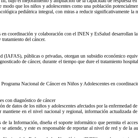
III, bajo el mejoramiento y ampliación de la capacidad de respuesta en 
ste modo que los niños y adolescentes como una población potencialmen
ológica pediátrica integral, con miras a reducir significativamente la m
s en coordinación y colaboración con el INEN y EsSalud desarrollan labo
y tratamiento del cáncer.
lud (IAFAS), públicas o privadas, otorgan un subsidio económico equiv
gnosticado de cáncer, durante el tiempo que dure el tratamiento hospita
 del Programa Nacional de Cáncer en Niños y Adolescentes en coordinac
tes con diagnóstico de cáncer
ión de datos de los niños y adolescentes afectados por la enfermedad de 
 mantiene en el nivel nacional y regional, información actualizada de 
de la Información, diseña el soporte informático que permita el acceso 
se atiende, y este es responsable de reportar al nivel de red y de la a