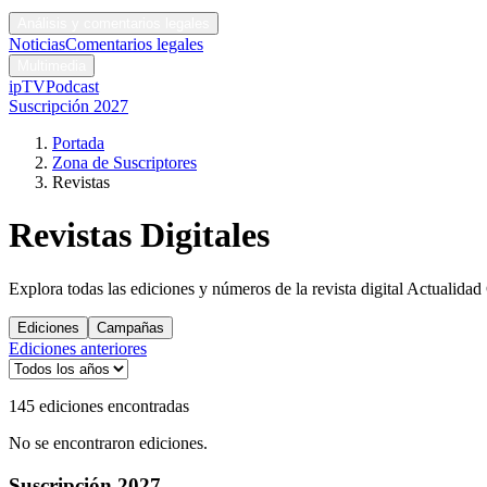
Códigos y leyes
Análisis y comentarios legales
Noticias
Comentarios legales
Multimedia
ipTV
Podcast
Suscripción 2027
Portada
Zona de Suscriptores
Revistas
Revistas Digitales
Explora todas las ediciones y números de la revista digital Actualidad 
Ediciones
Campañas
Ediciones anteriores
145 ediciones encontradas
No se encontraron ediciones.
Suscripción 2027