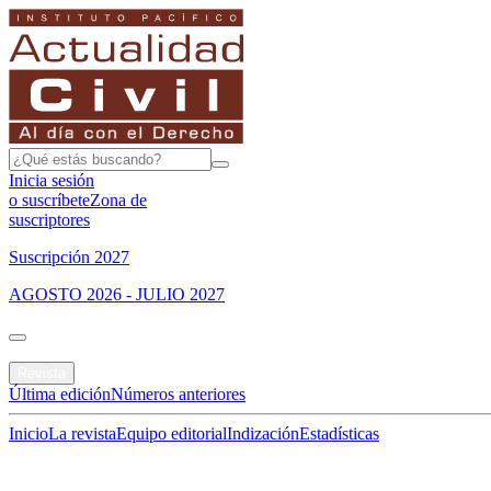
Inicia sesión
o suscríbete
Zona de
suscriptores
Suscripción 2027
AGOSTO 2026 - JULIO 2027
Portada
Revista
Última edición
Números anteriores
Inicio
La revista
Equipo editorial
Indización
Estadísticas
Especial del mes
Jurisprudencias