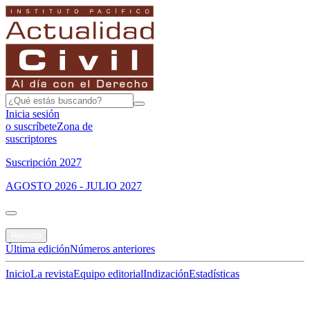
Inicia sesión
o suscríbete
Zona de
suscriptores
Suscripción 2027
AGOSTO 2026 - JULIO 2027
Portada
Revista
Última edición
Números anteriores
Inicio
La revista
Equipo editorial
Indización
Estadísticas
Especial del mes
Jurisprudencias