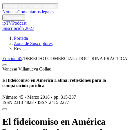
Códigos y leyes
Análisis y comentarios legales
Noticias
Comentarios legales
Multimedia
ipTV
Podcast
Suscripción 2027
Portada
Zona de Suscriptores
Revistas
Edición 45
/
DERECHO COMERCIAL / DOCTRINA PRÁCTICA
Vanessa Villanueva Collao
El fideicomiso en América Latina: reflexiones para la
comparación jurídica
Número 45 • Marzo 2018 • pp. 315-337
ISSN 2313-4828
•
ISSN 2415-2277
El fideicomiso en América